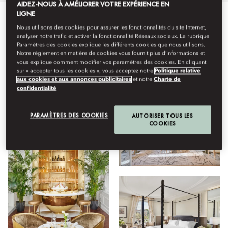
AIDEZ-NOUS À AMÉLIORER VOTRE EXPÉRIENCE EN
LIGNE
Tout
Restauration
Séjour
Hôtel
Installations
Bi
Nous utilisons des cookies pour assurer les fonctionnalités du site Internet,
analyser notre trafic et activer la fonctionnalité Réseaux sociaux. La rubrique
Paramètres des cookies explique les différents cookies que nous utilisons.
Notre règlement en matière de cookies vous fournit plus d’informations et
vous explique comment modifier vos paramètres des cookies. En cliquant
Afficher
sur « accepter tous les cookies », vous acceptez notre
Politique relative
aux cookies et aux annonces publicitaires
et notre
Charte de
confidentialité
PARAMÈTRES DES COOKIES
AUTORISER TOUS LES
COOKIES