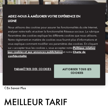
AIDEZ-NOUS À AMÉLIORER VOTRE EXPÉRIENCE EN
LIGNE
Nous utilisons des cookies pour assurer les fonctionnalités du site Internet,
analyser notre trafic et activer la fonctionnalité Réseaux sociaux. La rubrique
Paramètres des cookies explique les différents cookies que nous utilisons.
Notre règlement en matière de cookies vous fournit plus d’informations et
vous explique comment modifier vos paramètres des cookies. En cliquant
sur « accepter tous les cookies », vous acceptez notre
Politique relative
aux cookies et aux annonces publicitaires
et notre
Charte de
confidentialité
PARAMÈTRES DES COOKIES
AUTORISER TOUS LES
COOKIES
En Savoir Plus
MEILLEUR TARIF