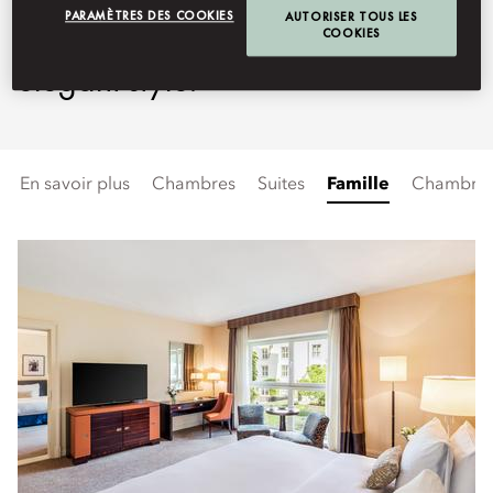
PARAMÈTRES DES COOKIES
AUTORISER TOUS LES
rooms and suites exude a sense of
COOKIES
elegant style.
En savoir plus
Chambres
Suites
Famille
Chambres 