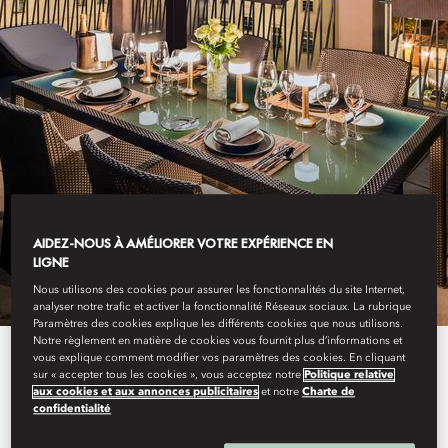
PRAGUE
AIDEZ-NOUS À AMÉLIORER VOTRE EXPÉRIENCE EN
STAY
LIGNE
Nous utilisons des cookies pour assurer les fonctionnalités du site Internet,
analyser notre trafic et activer la fonctionnalité Réseaux sociaux. La rubrique
Paramètres des cookies explique les différents cookies que nous utilisons.
Notre règlement en matière de cookies vous fournit plus d’informations et
Offering an enticing blend of
vous explique comment modifier vos paramètres des cookies. En cliquant
sur « accepter tous les cookies », vous acceptez notre
Politique relative
aux cookies et aux annonces publicitaires
et notre
Charte de
historic character and
confidentialité
contemporary design, our 99