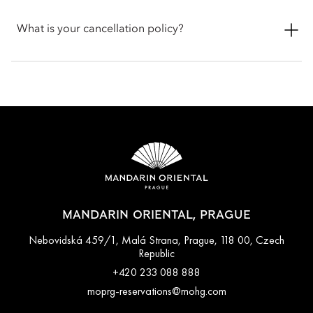
Check-in is at 3 pm and check-out is at 12 pm. For early check-
in or late check-out, you can inform the hotel when booking
What is your cancellation policy?
or by talking with the team at the front desk.
Cancellation policies vary according to accommodation type.
Guests are advised to read the specific terms and conditions
of their reservation when booking. Some rates may require
advance payments and have different cancellation
requirements. For further information, please contact the hotel
directly.
MANDARIN ORIENTAL, PRAGUE
Nebovidská 459/1, Malá Strana, Prague, 118 00, Czech
Republic
+420 233 088 888
moprg-reservations@mohg.com