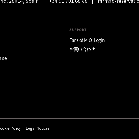
rid, 28014, Spain
+34 91 701 68 88
mrmad-reservat
SUPPORT
Fans of M.O. Login
お問い合わせ
mise
ookie Policy
Legal Notices