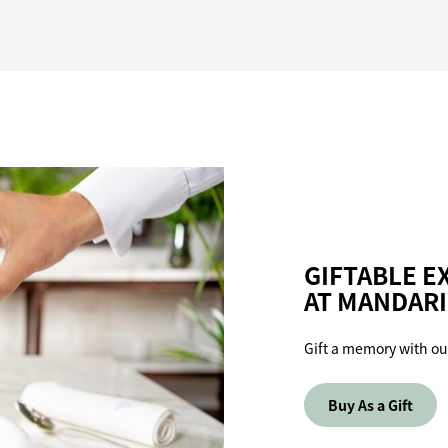
GIFTABLE E
AT MANDARI
Gift a memory with ou
Buy As a Gift