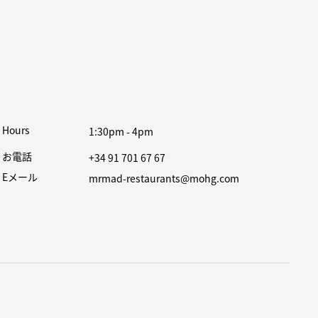
Hours
1:30pm - 4pm
お電話
+34 91 701 67 67
Eメール
mrmad-restaurants@mohg.com