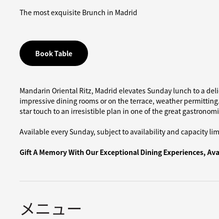
The most exquisite Brunch in Madrid
Book Table
Mandarin Oriental Ritz, Madrid elevates Sunday lunch to a deli
impressive dining rooms or on the terrace, weather permitting. 
star touch to an irresistible plan in one of the great gastronomi
Available every Sunday, subject to availability and capacity 
Gift A Memory With Our Exceptional Dining Experiences, Ava
メニュー