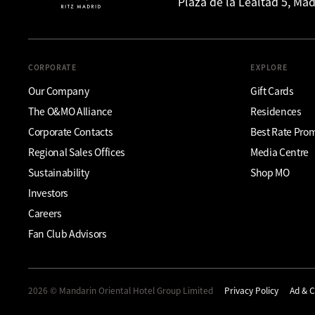
Plaza de la Lealtad 5, Mad
CORPORATE
EXPLORE
Our Company
Gift Cards
The O&MO Alliance
Residences
Corporate Contacts
Best Rate Pro
Regional Sales Offices
Media Centre
Sustainability
Shop MO
Investors
Careers
Fan Club Advisors
2026 © Mandarin Oriental Hotel Group Limited
Privacy Policy
Ad & C