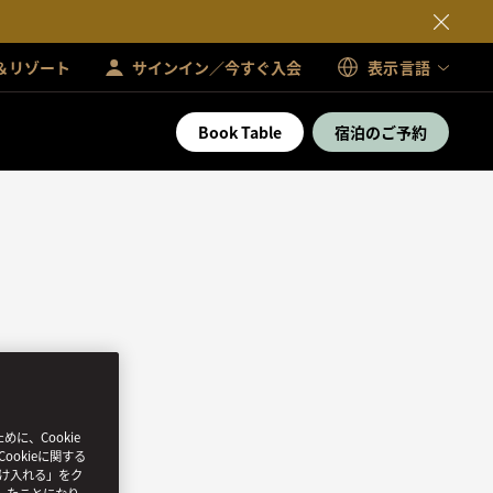
＆リゾート
サインイン／今すぐ入会
表示言語
Book Table
宿泊のご予約
、Cookie
ookieに関する
受け入れる」をク