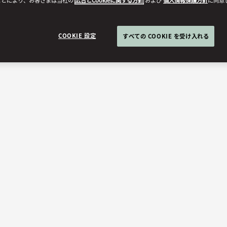
ことにより、お客さまは当社の
広告とCookieに関する方針
および
個人情報保護方針
に同意
COOKIE 設定
すべての COOKIE を受け入れる
H