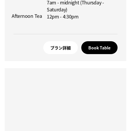
7am - midnight (Thursday -
Saturday)
Afternoon Tea
12pm - 4:30pm
プラン詳細
Book Table