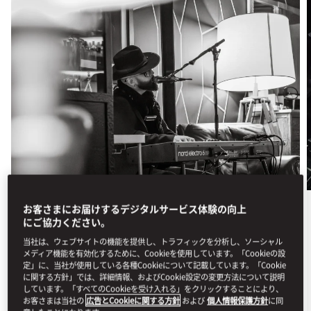
お客さまにお届けするデジタルサービス体験の向上
ダイニング
にご協力ください。
当社は、ウェブサイトの機能を提供し、トラフィックを分析し、ソーシャル
MIDWEEK MELODIES AT THE
メディア機能を有効化するために、Cookieを使用しています。「Cookieの設
BAR
定」に、当社が使用している各種Cookieについて記載しています。「Cookie
に関する方針」では、詳細情報、およびCookie設定の変更方法について説明
しています。「すべてのCookieを受け入れる」をクリックすることにより、
Live piano and soulful vocals fill our intimate speakeasy
お客さまは当社の
広告とCookieに関する方針
および
個人情報保護方針
に同
each Wednesday, settin...