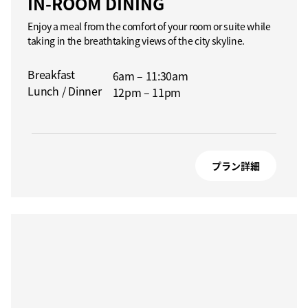
IN-ROOM DINING
Enjoy a meal from the comfort of your room or suite while
taking in the breathtaking views of the city skyline.
Breakfast
6am – 11:30am
Lunch / Dinner
12pm – 11pm
プラン詳細