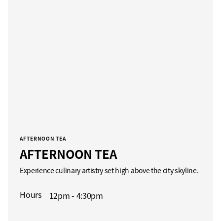
AFTERNOON TEA
AFTERNOON TEA
Experience culinary artistry set high above the city skyline.
Hours
12pm - 4:30pm