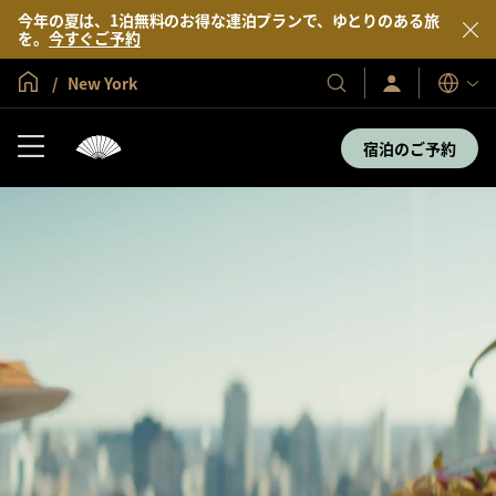
今年の夏は、1泊無料のお得な連泊プランで、ゆとりのある旅
を。
今すぐご予約
グローバル ホーム
New York
サ
当
表
イ
示
社
ン
言
の
イ
宿泊のご予約
語
ン
ホ
／
テ
今
す
ル
ぐ
＆
入
会
リ
ゾ
ー
ト