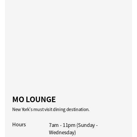
MO LOUNGE
New York's must visit dining destination.
Hours
7am - 11pm (Sunday -
Wednesday)