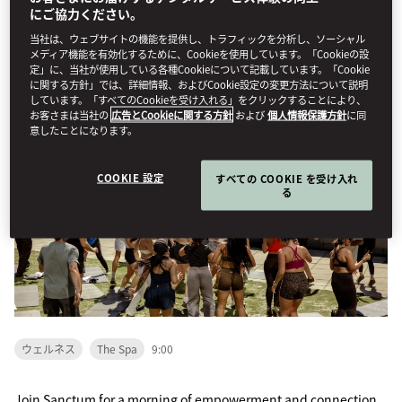
にご協力ください。
当社は、ウェブサイトの機能を提供し、トラフィックを分析し、ソーシャル
Book Table
メディア機能を有効化するために、Cookieを使用しています。「Cookieの設
定」に、当社が使用している各種Cookieについて記載しています。「Cookie
に関する方針」では、詳細情報、およびCookie設定の変更方法について説明
しています。「すべてのCookieを受け入れる」をクリックすることにより、
The Signature Sanctum Experience
お客さまは当社の
広告とCookieに関する方針
および
個人情報保護方針
に同
意したことになります。
COOKIE 設定
すべての COOKIE を受け入れ
る
ウェルネス
The Spa
9:00
Join Sanctum for a morning of empowerment and connection