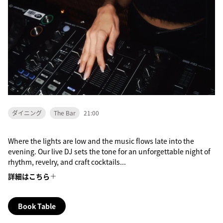
ダイニング
The Bar
21:00
Where the lights are low and the music flows late into the
evening. Our live DJ sets the tone for an unforgettable night of
rhythm, revelry, and craft cocktails...
詳細はこちら
Book Table