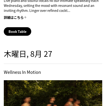
Live piano and soulful vocals fill our intimate speakeasy each
Wednesday, setting the mood with resonant sound and an
inviting rhythm. Linger over refined cockt...
詳細はこちら
Book Table
木曜日, 8月 27
Wellness In Motion