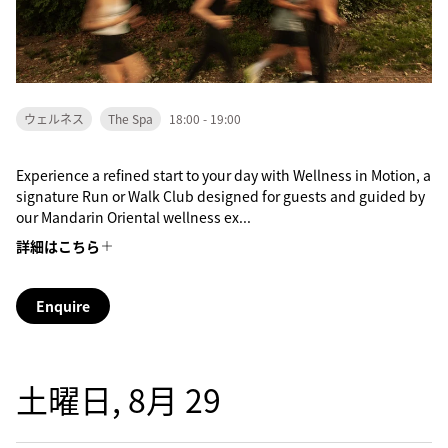
ウェルネス
The Spa
18:00 - 19:00
Experience a refined start to your day with Wellness in Motion, a
signature Run or Walk Club designed for guests and guided by
our Mandarin Oriental wellness ex...
詳細はこちら
Enquire
土曜日, 8月 29