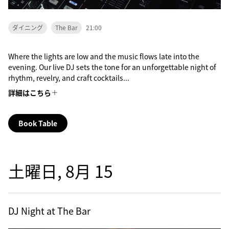
ダイニング
The Bar
21:00
Where the lights are low and the music flows late into the
evening. Our live DJ sets the tone for an unforgettable night of
rhythm, revelry, and craft cocktails...
詳細はこちら
Book Table
土曜日, 8月 15
DJ Night at The Bar