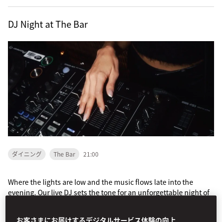
DJ Night at The Bar
ダイニング
The Bar
21:00
Where the lights are low and the music flows late into the
evening. Our live DJ sets the tone for an unforgettable night of
rhythm, revelry, and craft cocktails...
詳細はこちら
お客さまにお届けするデジタルサービス体験の向上