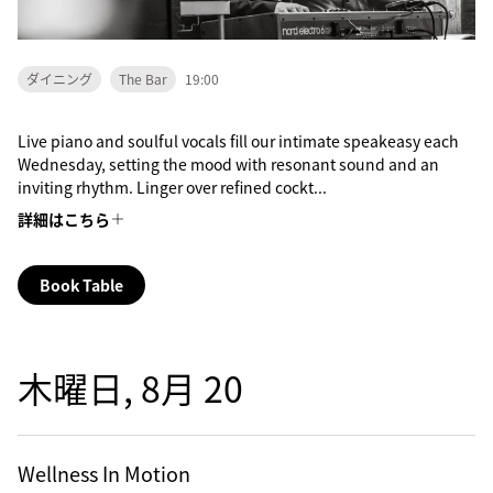
ダイニング
The Bar
19:00
Live piano and soulful vocals fill our intimate speakeasy each
Wednesday, setting the mood with resonant sound and an
inviting rhythm. Linger over refined cockt...
詳細はこちら
Book Table
木曜日, 8月 20
Wellness In Motion