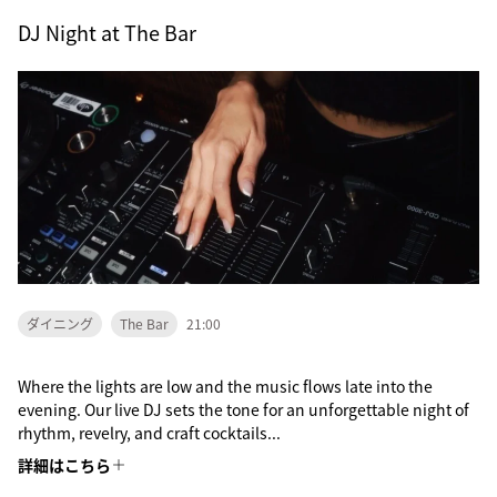
DJ Night at The Bar
ダイニング
The Bar
21:00
Where the lights are low and the music flows late into the
evening. Our live DJ sets the tone for an unforgettable night of
rhythm, revelry, and craft cocktails...
詳細はこちら