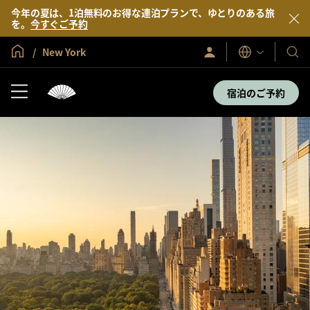
今年の夏は、1泊無料のお得な連泊プランで、ゆとりのある旅
を。
今すぐご予約
グローバル ホーム
New York
サ
当
表
イ
示
社
ン
言
イ
の
宿泊のご予約
語
ン
ホ
／
テ
今
す
ル
ぐ
＆
入
会
リ
ゾ
ー
ト