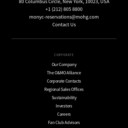
80 Columbus Circle, New York, 10023, USA
+1 (212) 805 8800
monyc-reservations@mohg.com
Contact Us
CORPORATE
Our Company
The O&MO Alliance
Corporate Contacts
Regional Sales Offices
Sustainability
Investors
Careers
Fan Club Advisors