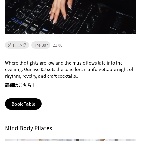
ダイニング
The Bar
21:00
Where the lights are low and the music flows late into the
evening. Our live DJ sets the tone for an unforgettable night of
rhythm, revelry, and craft cocktails...
詳細はこちら
Book Table
Mind Body Pilates