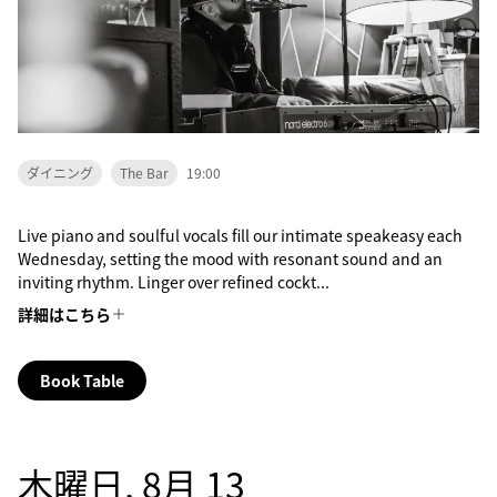
ダイニング
The Bar
19:00
Live piano and soulful vocals fill our intimate speakeasy each
Wednesday, setting the mood with resonant sound and an
inviting rhythm. Linger over refined cockt...
詳細はこちら
Book Table
木曜日, 8月 13