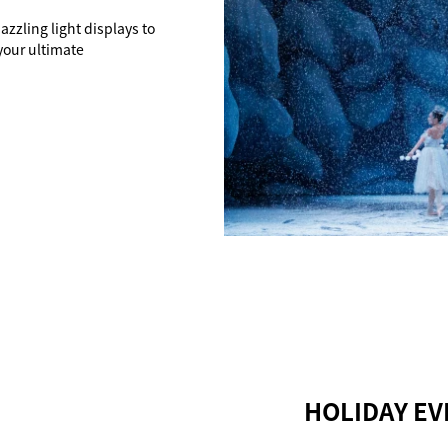
zzling light displays to
your ultimate
HOLIDAY EV