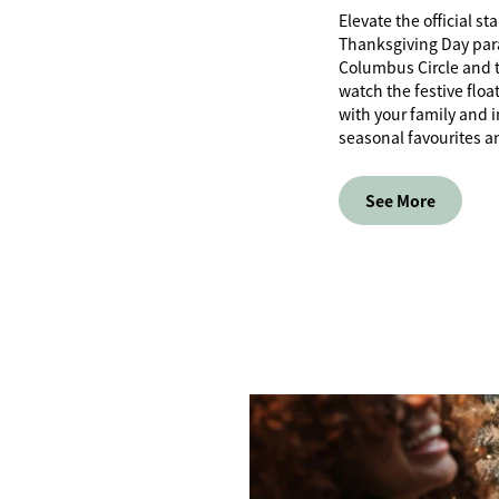
Elevate the official s
Thanksgiving Day para
Columbus Circle and t
watch the festive floa
with your family and 
seasonal favourites a
See More