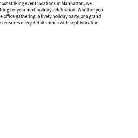
most striking event locations in Manhattan, we
tting for your next holiday celebration. Whether you
 office gathering, a lively holiday party, or a grand
am ensures every detail shines with sophistication