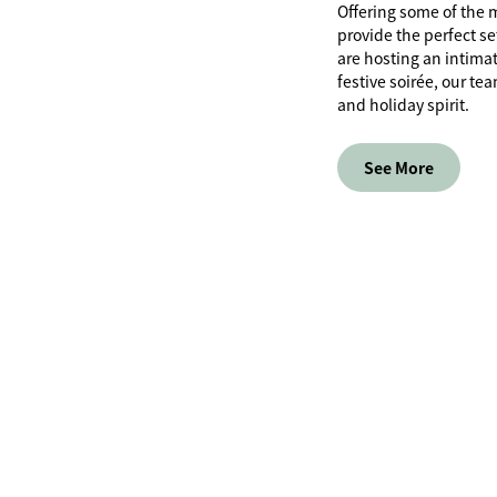
Offering some of the 
provide the perfect se
are hosting an intimate
festive soirée, our te
and holiday spirit.
See More