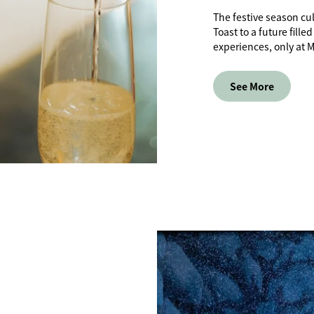
The festive season cu
Toast to a future fil
experiences, only at 
See More