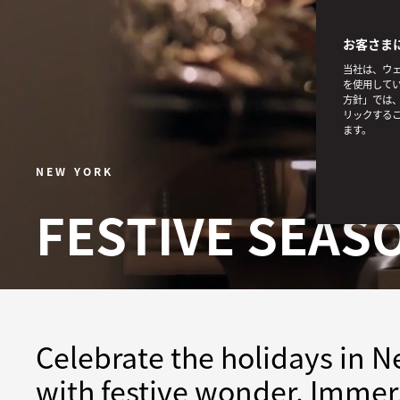
お客さま
当社は、ウェ
を使用してい
方針」では、
リックする
ます。
NEW YORK
FESTIVE SEAS
Celebrate the holidays in Ne
with festive wonder. Immerse