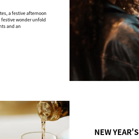
es, a festive afternoon
he festive wonder unfold
nts and an
NEW YEAR'S