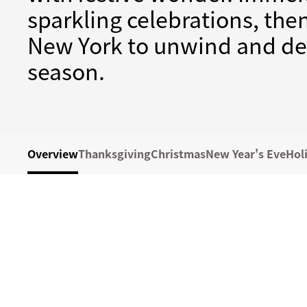
sparkling celebrations, the
New York to unwind and del
season.
Overview
Thanksgiving
Christmas
New Year's Eve
Hol