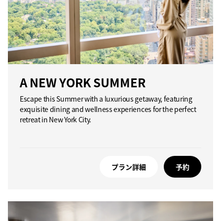
A NEW YORK SUMMER
Escape this Summer with a luxurious getaway, featuring
exquisite dining and wellness experiences for the perfect
retreat in New York City.
プラン詳細
予約