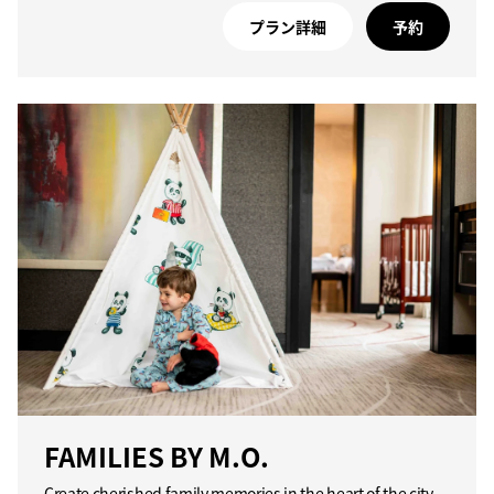
プラン詳細
予約
FAMILIES BY M.O.
Create cherished family memories in the heart of the city