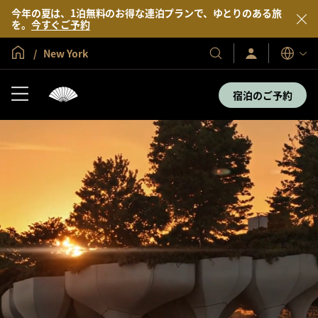
今年の夏は、1泊無料のお得な連泊プランで、ゆとりのある旅
を。
今すぐご予約
グローバル ホーム
New York
サ
当
表
イ
示
社
ン
言
の
イ
宿泊のご予約
語
ン
ホ
／
テ
今
す
ル
ぐ
＆
入
会
リ
ゾ
ー
ト