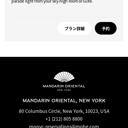
parade right from your sky-high room or suite.
プラン詳細
予約
MANDARIN ORIENTAL, NEW YORK
80 Columbus Circle, New York, 10023, USA
+1 (212) 805 8800
monyc-reservations@mohg.com