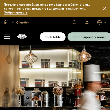
Продлите свое пребывание в отеле Mandarin Oriental этим
летом — мы готовы подарить вам дополнительную ночь.
Забронировать
Главная
Стамбул
Языки
Наши
Войти/
зарегистрироват
отели
и
Book Table
Забронировать номер
курорты