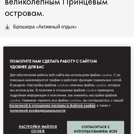
великолепным Принцевым
островам.
Брошюра «Активный отдых»
DISCOVER ISTANBUL
ПОМОГИТЕ НАМ СДЕЛАТЬ РАБОТУ С САЙТОМ
(ОТКРОЙТЕ ДЛЯ СЕБЯ
УДОБНЕЕ ДЛЯ ВАС
СТАМБУЛ)
Для обеспечения работы веб-сайта мы используем файлы cookie. С их
помощью анализируется трафик и работают функции социальных сетей.
В разделе «Настройки файлов cookie» описаны файлы cookie, которые
мы используем. В политике в отношении файлов cookie приведена
подробная информация и пояснения, как изменять настройки файлов
cookie. Нажимая «принять все файлы cookie», вы соглашаетесь с нашей
политикой в отношении рекламы и файлов cookie
, а также с
политикой конфиденциальности
НАСТРОЙКИ ФАЙЛОВ
СОГЛАСИТЬСЯ С
COOKIE
ИСПОЛЬЗОВАНИЕМ ВСЕХ