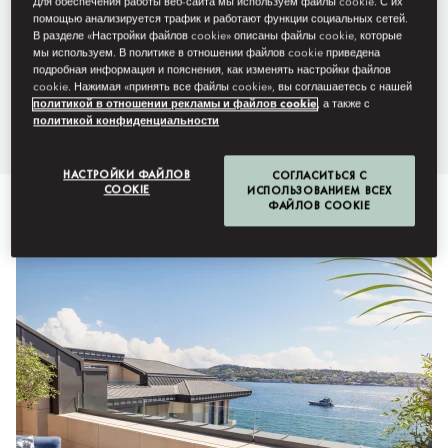
Для обеспечения работы веб-сайта мы используем файлы cookie. С их
помощью анализируется трафик и работают функции социальных сетей.
Босфора, создавались в
В разделе «Настройки файлов cookie» описаны файлы cookie, которые
мы используем. В политике в отношении файлов cookie приведена
гармонии с окружающим
подробная информация и пояснения, как изменять настройки файлов
cookie. Нажимая «принять все файлы cookie», вы соглашаетесь с нашей
пространством.
политикой в отношении рекламы и файлов cookie
, а также с
политикой конфиденциальности
НАСТРОЙКИ ФАЙЛОВ
СОГЛАСИТЬСЯ С
COOKIE
ИСПОЛЬЗОВАНИЕМ ВСЕХ
Смотреть все
Номера
Смежные и семейные номера
ФАЙЛОВ COOKIE