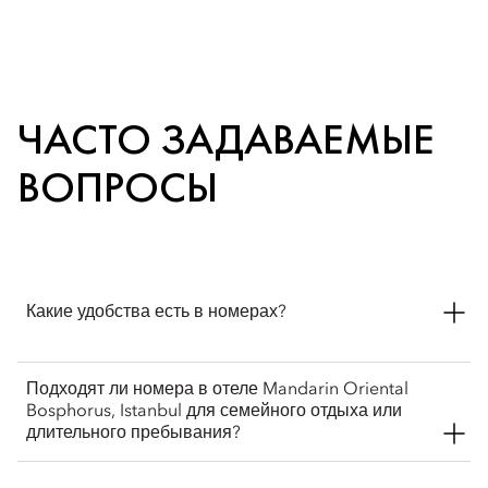
ЧАСТО ЗАДАВАЕМЫЕ
ВОПРОСЫ
Какие удобства есть в номерах?
Все номера и люксы располагают комфортабельными
Подходят ли номера в отеле Mandarin Oriental
кроватями с элегантным постельным бельем, просторными
Bosphorus, Istanbul для семейного отдыха или
мраморными ванными комнатами, встроенными шкафами
длительного пребывания?
и современной техникой. Предусмотрены авторская
мебель, высококачественные банные принадлежности и
Да. Люксы и семейные номера отеля отлично подходят для