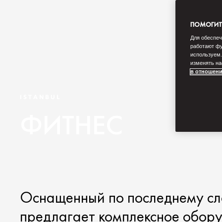
ПОМОГИТЕ
Для обеспеч
работают фу
используем.
изменять на
в отношени
ISTANBUL
ФИТНЕС
Оснащенный по последнему сл
предлагает комплексное обору