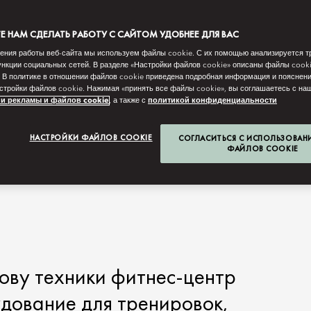
 НАМ СДЕЛАТЬ РАБОТУ С САЙТОМ УДОБНЕЕ ДЛЯ ВАС
ения работы веб-сайта мы используем файлы cookie. С их помощью анализируется т
нкции социальных сетей. В разделе «Настройки файлов cookie» описаны файлы cook
 В политике в отношении файлов cookie приведена подробная информация и пояснени
стройки файлов cookie. Нажимая «принять все файлы cookie», вы соглашаетесь с н
и рекламы и файлов cookie
, а также с
политикой конфиденциальности
НАСТРОЙКИ ФАЙЛОВ COOKIE
СОГЛАСИТЬСЯ С ИСПОЛЬЗОВАН
ФАЙЛОВ COOKIE
ову техники фитнес-центр
дование для тренировок,