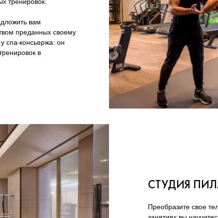
х тренировок.
едложить вам
ством преданных своему
у спа-консьержа: он
тренировок в
СТУДИЯ ПИЛ
Преобразите свое тел
занятиях вы научите