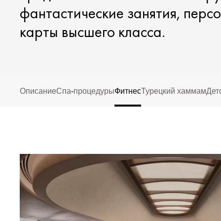
фантастические занятия, перс
карты высшего класса.
Описание
Спа-процедуры
Фитнес
Турецкий хаммам
Дет