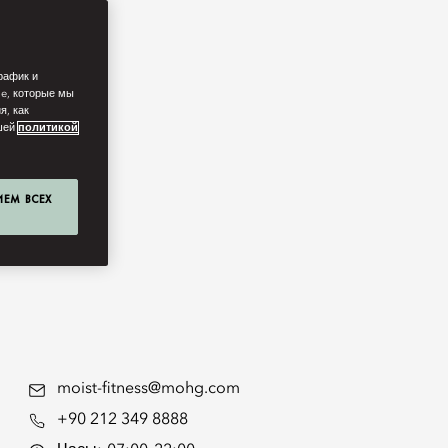
рафик и
ie, которые мы
я, как
ашей
политикой
ИЕМ ВСЕХ
moist-fitness@mohg.com
+90 212 349 8888