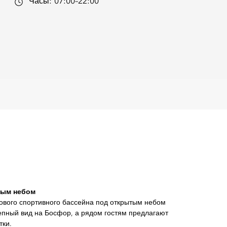
Часы:
07:00–22:00
тым небом
рового спортивного бассейна под открытым небом
епный вид на Босфор, а рядом гостям предлагают
тки.