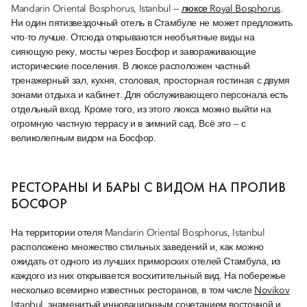
Mandarin Oriental Bosphorus, Istanbul —
люксе Royal Bosphorus
.
Ни один пятизвездочный отель в Стамбуле не может предложить
что-то лучше. Отсюда открываются необъятные виды на
сияющую реку, мосты через Босфор и завораживающие
исторические поселения. В люксе расположен частный
тренажерный зал, кухня, столовая, просторная гостиная с двумя
зонами отдыха и кабинет. Для обслуживающего персонала есть
отдельный вход. Кроме того, из этого люкса можно выйти на
огромную частную террасу и в зимний сад. Всё это — с
великолепным видом на Босфор.
РЕСТОРАНЫ И БАРЫ С ВИДОМ НА ПРОЛИВ
БОСФОР
На территории отеля Mandarin Oriental Bosphorus, Istanbul
расположено множество стильных заведений и, как можно
ожидать от одного из лучших приморских отелей Стамбула, из
каждого из них открывается восхитительный вид. На побережье
несколько всемирно известных ресторанов, в том числе
Novikov
Istanbul
, знаменитый инновационным сочетанием восточной и