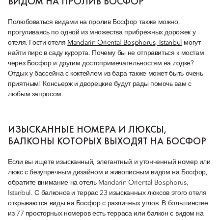
ВИДОМ НА ПРОЛИВ БОСФОР
Полюбоваться видами на пролив Босфор также можно,
прогуливаясь по одной из множества прибрежных дорожек у
отеля. Гости отеля
Mandarin Oriental Bosphorus, Istanbul
могут
найти пирс в саду курорта. Почему бы не отправиться к мостам
через Босфор и другим достопримечательностям на лодке?
Отдых у бассейна с коктейлем из бара также может быть очень
приятным! Консьерж и дворецкие будут рады помочь вам с
любым запросом.
ИЗЫСКАННЫЕ НОМЕРА И ЛЮКСЫ,
БАЛКОНЫ КОТОРЫХ ВЫХОДЯТ НА БОСФОР
Если вы ищете изысканный, элегантный и утонченный номер или
люкс с безупречным дизайном и живописным видом на Босфор,
обратите внимание на отель Mandarin Oriental Bosphorus,
Istanbul. С балконов и террас 23 изысканных люксов этого отеля
открываются виды на Босфор с различных углов. В большинстве
из 77 просторных номеров есть терраса или балкон с видом на