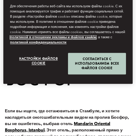
ИЗЫСКАННЫЙ
Для обеспечения работы веб-сайта мы используем файлы cookie. С их
помощью анализируется трафик и работают функции социальных сетей.
ОТЕЛЬ С
В разделе «Настройки файлов cookie» описаны файлы cookie, которые
мы используем. В политике в отношении файлов cookie приведена
подробная информация и пояснения, как изменять настройки файлов
ВИДОМ НА
cookie. Нажимая «принять все файлы cookie», вы соглашаетесь с нашей
политикой в отношении рекламы и файлов cookie
, а также с
политикой конфиденциальности
ПРОЛИВ
НАСТРОЙКИ ФАЙЛОВ
СОГЛАСИТЬСЯ С
COOKIE
ИСПОЛЬЗОВАНИЕМ ВСЕХ
ФАЙЛОВ COOKIE
БОСФОР
Если вы ищете, где остановиться в Стамбуле, и хотите
насладиться сногсшибательным видом на пролив Босфор,
вы не ошибетесь, выбрав отель
Mandarin Oriental
Bosphorus, Istanbul
. Этот отель, расположенный прямо у