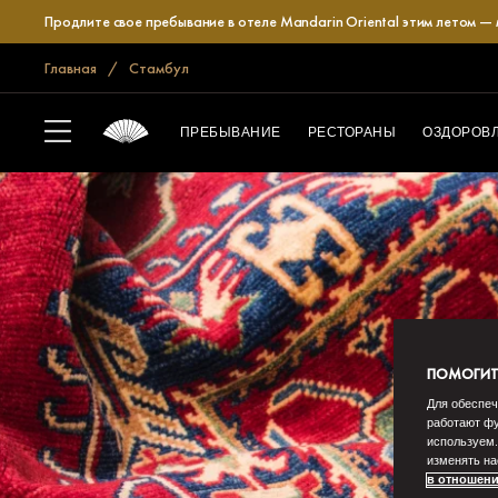
Продлите свое пребывание в отеле Mandarin Oriental этим летом —
Главная
Стамбул
ПРЕБЫВАНИЕ
РЕСТОРАНЫ
ОЗДОРОВ
ПОМОГИТЕ
Для обеспеч
работают фу
используем.
изменять на
в отношени