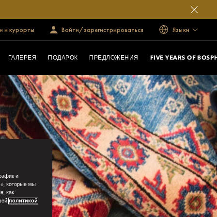
и и курорты
Войти/зарегистрироваться
Языки
ГАЛЕРЕЯ
ПОДАРОК
ПРЕДЛОЖЕНИЯ
FIVE YEARS OF BOS
рафик и
ie, которые мы
я, как
ашей
политикой