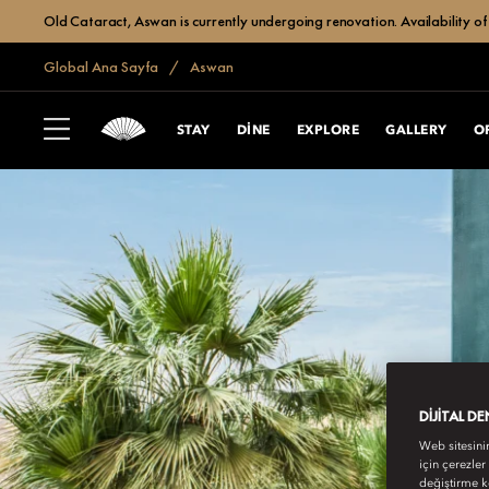
Old Cataract, Aswan is currently undergoing renovation. Availability of 
Global Ana Sayfa
Aswan
STAY
DINE
EXPLORE
GALLERY
O
DIJITAL D
Web sitesini
için çerezler
değiştirme k