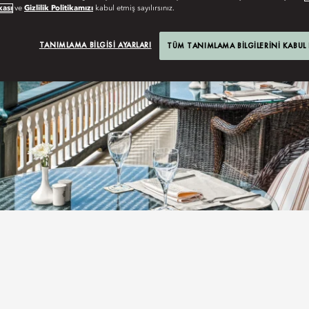
kası
ve
Gizlilik Politikamızı
kabul etmiş sayılırsınız.
TANIMLAMA BILGISI AYARLARI
TÜM TANIMLAMA BILGILERINI KABUL