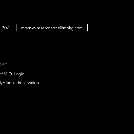
 9071
moasw-reservations@mohg.com
ORT
of M.O. Login
y/Cancel Reservation