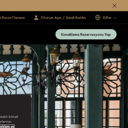
e Resort’larımız
Oturum Açın / Şimdi Katılın
Diller
Konaklama Rezervasyonu Yap
anaklı kılmak
rlarınızı
Reklam ve