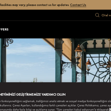
facilities may vary; please contact us for updates.
Contact Us
Otel v
FFERS
ENEYIMINIZI GELIŞTIRMEMIZE YARDIMCI OLUN
n fonksiyonelliğini sağlamak, trafiğimizi analiz etmek ve sosyal medya fonksiyonelliğini ol
 kullanırız. Çerez Ayarları, kullandığımız farklı çerezleri açıklar. Çerez Politikamız, çerez aya
onusunda daha fazla bilgi ve açıklama sunar. “Tüm çerezleri kabul ediyorum”a tıklayarak