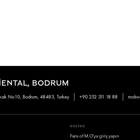
IENTAL, BODRUM
okak No.10, Bodrum, 48483, Turkey
+90 252 311 18 88
mobod
DESTEK
Fans of M.O’ya giriş yapın