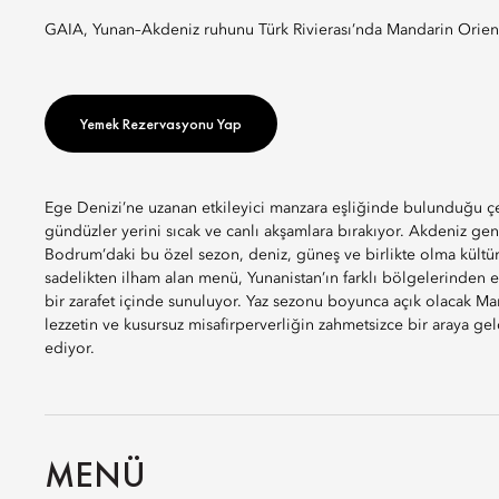
GAIA, Yunan–Akdeniz ruhunu Türk Rivierası’nda Mandarin Orient
Yemek Rezervasyonu Yap
Ege Denizi’ne uzanan etkileyici manzara eşliğinde bulunduğu ç
gündüzler yerini sıcak ve canlı akşamlara bırakıyor. Akdeniz gen
Bodrum’daki bu özel sezon, deniz, güneş ve birlikte olma kültü
sadelikten ilham alan menü, Yunanistan’ın farklı bölgelerinden es
bir zarafet içinde sunuluyor. Yaz sezonu boyunca açık olacak Ma
lezzetin ve kusursuz misafirperverliğin zahmetsizce bir araya g
ediyor.
MENÜ