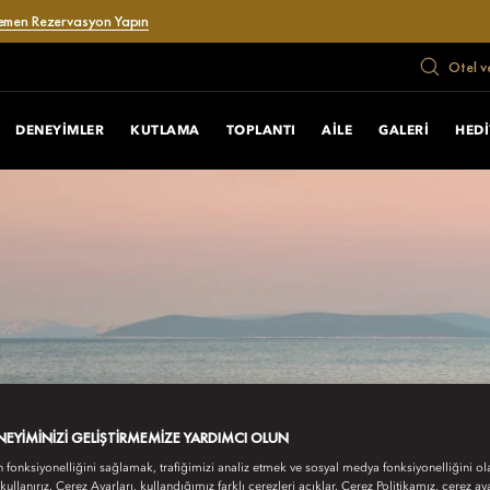
emen Rezervasyon Yapın
Otel v
DENEYIMLER
KUTLAMA
TOPLANTI
AILE
GALERI
HEDI
ENEYIMINIZI GELIŞTIRMEMIZE YARDIMCI OLUN
n fonksiyonelliğini sağlamak, trafiğimizi analiz etmek ve sosyal medya fonksiyonelliğini ol
 kullanırız. Çerez Ayarları, kullandığımız farklı çerezleri açıklar. Çerez Politikamız, çerez aya