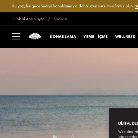
Bu yaz, bir gece hediye konaklamayla daha uzun süre misafirimiz olun.
H
Global Ana Sayfa
Bodrum
KONAKLAMA
YEME - İÇME
WELLNESS
DIJITAL D
Web sitesini
için çerezler