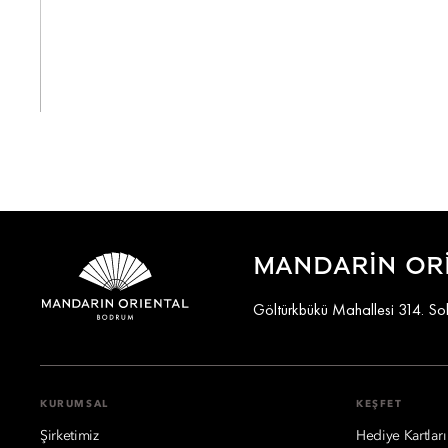
Tümünü Görüntüle
MANDARIN OR
Göltürkbükü Mahallesi 314. S
KURUMSAL
KEŞFET
Şirketimiz
Hediye Kartları