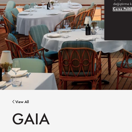
değiştirme k
Çerez Politi
View All
GAIA