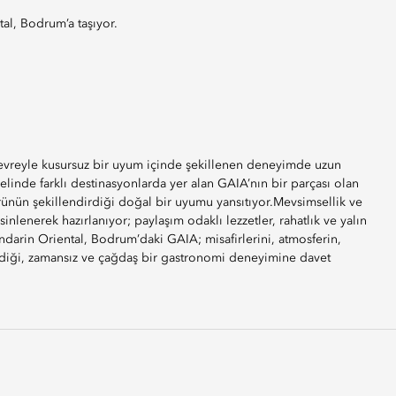
al, Bodrum’a taşıyor.
evreyle kusursuz bir uyum içinde şekillenen deneyimde uzun
elinde farklı destinasyonlarda yer alan GAIA’nın bir parçası olan
rünün şekillendirdiği doğal bir uyumu yansıtıyor.Mevsimsellik ve
inlenerek hazırlanıyor; paylaşım odaklı lezzetler, rahatlık ve yalın
ndarin Oriental, Bodrum’daki GAIA; misafirlerini, atmosferin,
eldiği, zamansız ve çağdaş bir gastronomi deneyimine davet