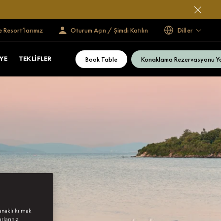
e Resort’larımız
Oturum Açın / Şimdi Katılın
Diller
Book Table
Konaklama Rezervasyonu Y
YE
TEKLIFLER
anaklı kılmak
rlarınızı