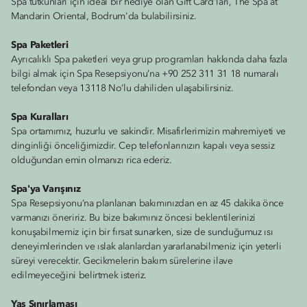
Spa tutkunları için ideal bir hediye olan Gift Card'ları, The Spa at
Mandarin Oriental, Bodrum'da bulabilirsiniz.
Spa Paketleri
Ayrıcalıklı Spa paketleri veya grup programları hakkında daha fazla
bilgi almak için Spa Resepsiyonu’na +90 252 311 31 18 numaralı
telefondan veya 13118 No’lu dahiliden ulaşabilirsiniz.
Spa Kuralları
Spa ortamımız, huzurlu ve sakindir. Misafirlerimizin mahremiyeti ve
dinginliği önceliğimizdir. Cep telefonlarınızın kapalı veya sessiz
olduğundan emin olmanızı rica ederiz.
Spa'ya Varışınız
Spa Resepsiyonu’na planlanan bakımınızdan en az 45 dakika önce
varmanızı öneririz. Bu bize bakımınız öncesi beklentilerinizi
konuşabilmemiz için bir fırsat sunarken, size de sunduğumuz ısı
deneyimlerinden ve ıslak alanlardan yararlanabilmeniz için yeterli
süreyi verecektir. Gecikmelerin bakım sürelerine ilave
edilmeyeceğini belirtmek isteriz.
Yaş Sınırlaması