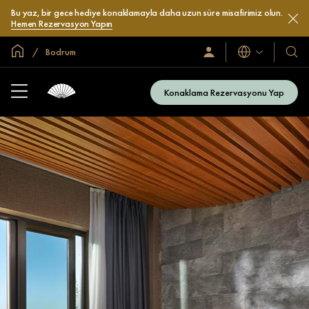
Bu yaz, bir gece hediye konaklamayla daha uzun süre misafirimiz olun.
Hemen Rezervasyon Yapın
Global Ana Sayfa
Bodrum
Diller
Oturum
Otel
Açın
ve
/
Resort
Şimdi
Konaklama Rezervasyonu Yap
Katılın