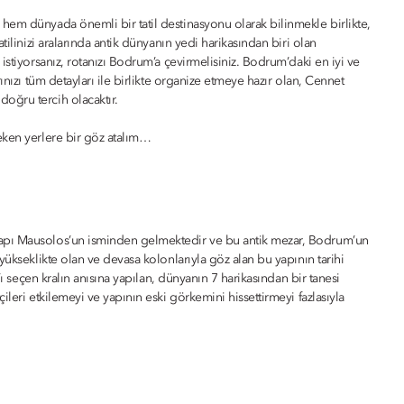
hem dünyada önemli bir tatil destinasyonu olarak bilinmekle birlikte,
tilinizi aralarında antik dünyanın yedi harikasından biri olan
istiyorsanız, rotanızı Bodrum’a çevirmelisiniz. Bodrum’daki en iyi ve
ınızı tüm detayları ile birlikte organize etmeye hazır olan, Cennet
oğru tercih olacaktır.
eken yerlere bir göz atalım…
rapı Mausolos’un isminden gelmektedir ve bu antik mezar, Bodrum’un
yükseklikte olan ve devasa kolonlarıyla göz alan bu yapının tarihi
’ı seçen kralın anısına yapılan, dünyanın 7 harikasından bir tanesi
leri etkilemeyi ve yapının eski görkemini hissettirmeyi fazlasıyla