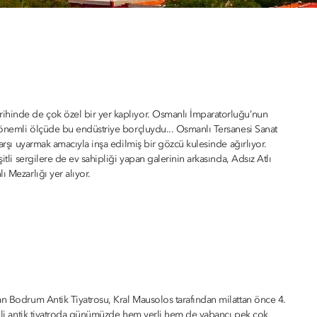
rihinde de çok özel bir yer kaplıyor. Osmanlı İmparatorluğu’nun
u önemli ölçüde bu endüstriye borçluydu... Osmanlı Tersanesi Sanat
karşı uyarmak amacıyla inşa edilmiş bir gözcü kulesinde ağırlıyor.
itli sergilere de ev sahipliği yapan galerinin arkasında, Adsız Atlı
 Mezarlığı yer alıyor.
an Bodrum Antik Tiyatrosu, Kral Mausolos tarafından milattan önce 4.
iteli antik tiyatroda günümüzde hem yerli hem de yabancı pek çok