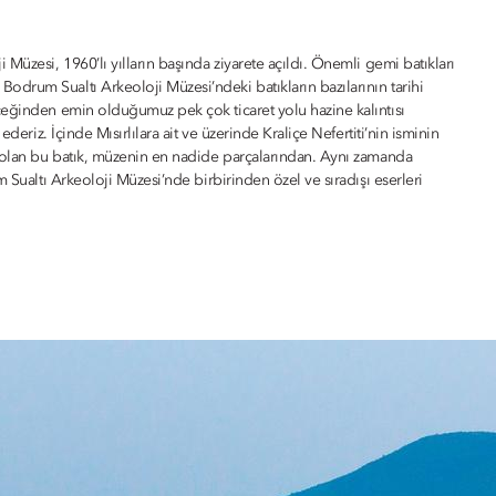
Müzesi, 1960’lı yılların başında ziyarete açıldı. Önemli gemi batıkları
drum Sualtı Arkeoloji Müzesi’ndeki batıkların bazılarının tarihi
ceğinden emin olduğumuz pek çok ticaret yolu hazine kalıntısı
deriz. İçinde Mısırlılara ait ve üzerinde Kraliçe Nefertiti’nin isminin
r olan bu batık, müzenin en nadide parçalarından. Aynı zamanda
 Sualtı Arkeoloji Müzesi’nde birbirinden özel ve sıradışı eserleri