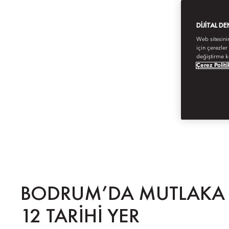
DIJITAL D
Web sitesini
için çerezler
değiştirme k
Çerez Politi
BODRUM’DA MUTLAKA
12 TARIHI YER