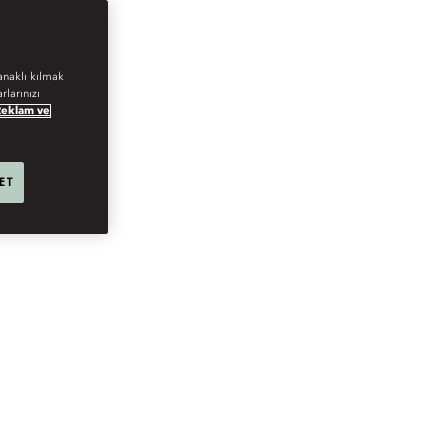
anaklı kılmak
rlarınızı
Reklam ve
 ET