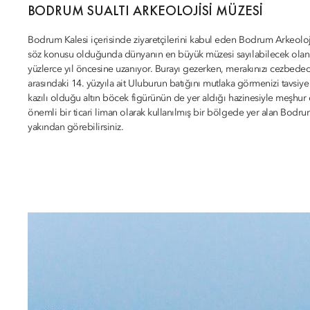
BODRUM SUALTI ARKEOLOJISI MÜZESI
Bodrum Kalesi içerisinde ziyaretçilerini kabul eden Bodrum Arkeoloji 
söz konusu olduğunda dünyanın en büyük müzesi sayılabilecek olan Bo
yüzlerce yıl öncesine uzanıyor. Burayı gezerken, merakınızı cezbede
arasındaki 14. yüzyıla ait Uluburun batığını mutlaka görmenizi tavsiye e
kazılı olduğu altın böcek figürünün de yer aldığı hazinesiyle meşhu
önemli bir ticari liman olarak kullanılmış bir bölgede yer alan Bodrum
yakından görebilirsiniz.