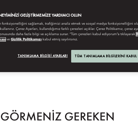
ENEYIMINIZI GELIŞTIRMEMIZE YARDIMCI OLUN
n fonksiyonelliğini sağlamak, trafiğimizi analiz etmek ve sosyal medya fonksiyonelliğini ol
 kullanırız. Çerez Ayarları, kullandığımız farklı çerezleri açıklar. Çerez Politikamız, çerez aya
onusunda daha fazla bilgi ve açıklama sunar. “Tüm çerezleri kabul ediyorum”a tıklayarak
kası
ve
Gizlilik Politikamızı
kabul etmiş sayılırsınız.
TANIMLAMA BILGISI AYARLARI
TÜM TANIMLAMA BILGILERINI KABUL
 GÖRMENIZ GEREKEN