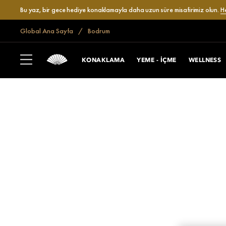
Bu yaz, bir gece hediye konaklamayla daha uzun süre misafirimiz olun.
H
Global Ana Sayfa
Bodrum
KONAKLAMA
YEME - İÇME
WELLNESS