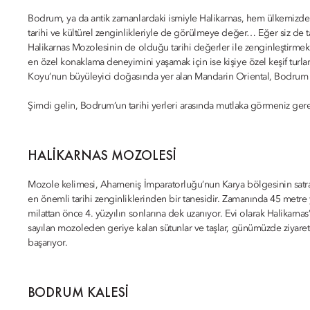
Bodrum, ya da antik zamanlardaki ismiyle Halikarnas, hem ülkemizde 
tarihi ve kültürel zenginlikleriyle de görülmeye değer… Eğer siz de ta
Halikarnas Mozolesinin de olduğu tarihi değerler ile zenginleştirmek 
en özel konaklama deneyimini yaşamak için ise kişiye özel keşif turlar
Koyu’nun büyüleyici doğasında yer alan Mandarin Oriental, Bodrum d
Şimdi gelin, Bodrum’un tarihi yerleri arasında mutlaka görmeniz ger
HALIKARNAS MOZOLESI
Mozole kelimesi, Ahameniş İmparatorluğu’nun Karya bölgesinin sat
en önemli tarihi zenginliklerinden bir tanesidir. Zamanında 45 metre 
milattan önce 4. yüzyılın sonlarına dek uzanıyor. Evi olarak Halikarnas
sayılan mozoleden geriye kalan sütunlar ve taşlar, günümüzde ziyaretçi
başarıyor.
BODRUM KALESI