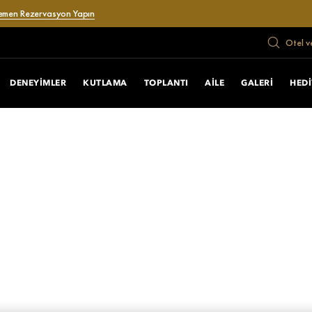
emen Rezervasyon Yapın
Otel v
DENEYIMLER
KUTLAMA
TOPLANTI
AILE
GALERI
HEDI