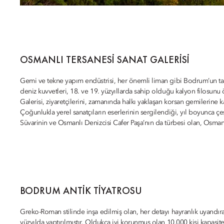
OSMANLI TERSANESI SANAT GALERISI
Gemi ve tekne yapım endüstrisi, her önemli liman gibi Bodrum’un ta
deniz kuvvetleri, 18. ve 19. yüzyıllarda sahip olduğu kalyon filosun
Galerisi, ziyaretçilerini, zamanında halkı yaklaşan korsan gemilerine 
Çoğunlukla yerel sanatçıların eserlerinin sergilendiği, yıl boyunca çeş
Süvarinin ve Osmanlı Denizcisi Cafer Paşa’nın da türbesi olan, Osmanlı
BODRUM ANTIK TIYATROSU
Greko-Roman stilinde inşa edilmiş olan, her detayı hayranlık uyandır
yüzyılda yaptırılmıştır. Oldukça iyi korunmuş olan 10.000 kişi kapas