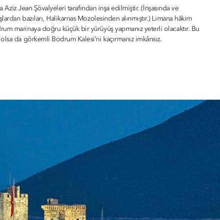
a Aziz Jean Şövalyeleri tarafından inşa edilmiştir. (İnşasında ve
şlardan bazıları, Halikarnas Mozolesinden alınmıştır.) Limana hâkim
rum marinaya doğru küçük bir yürüyüş yapmanız yeterli olacaktır. Bu
 olsa da görkemli Bodrum Kalesi’ni kaçırmanız imkânsız.