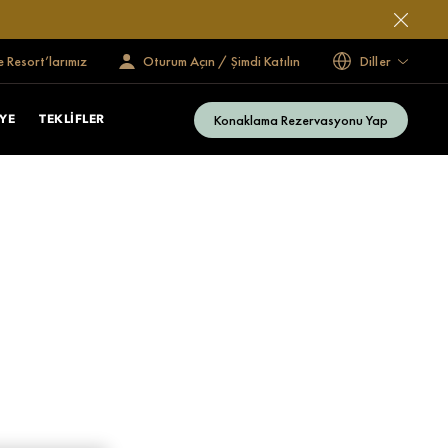
e Resort’larımız
Oturum Açın / Şimdi Katılın
Diller
Konaklama Rezervasyonu Yap
YE
TEKLIFLER