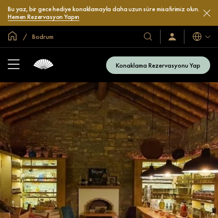
Bu yaz, bir gece hediye konaklamayla daha uzun süre misafirimiz olun.
Hemen Rezervasyon Yapın
Global Ana Sayfa
Bodrum
Diller
Otel
Oturum
Açın
ve
/
Resort’larımız
Şimdi
Konaklama Rezervasyonu Yap
Katılın