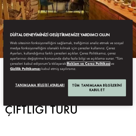
DIJITAL DENEYIMINIZI GELIŞTIRMEMIZE YARDIMCI OLUN
Web sitesinin fonksiyonelliğini sağlamak, trafiğimizi analiz etmek ve sosyal
medya fonksiyonelliğini olanaklı kılmak için çerezler kullanırız. Çerez
Ayarları, kullandığımız farklı çerezleri açıklar. Çerez Politikamız, çerez
ayarlarınızı değiştirme konusunda daha fazla bilgi ve açıklama sunar. “Tüm
çerezleri kabul ediyorum”a tıklayarak
Reklam ve Çerez Politikası
ve
Gizlilik Politikamızı
kabul etmiş sayılırsınız.
View All
ÜZÜM BAĞI VE ZEYTIN
TANIMLAMA BILGISI AYARLARI
TÜM TANIMLAMA BILGILERINI
KABUL ET
ÇIFTLIĞI TURU