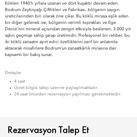
Kökleri 1940’lı yıllara uzanan ve dört kuşaktır devam eden
Bodrum Zeytinyağı Çiftlikleri ve Fabrikası, bölgenin saygın
üreticilerinden biri olarak öne çıkar. Bu köklü mirasa eşlik eden
bir diğer gelenek ise, bölgenin verimli toprakları ve Ege
Denizi’nin mineral açısından zengin etkisiyle beslenen, 3.000 yılı
aşkın geçmişe sahip şarap üretimidir. Profesyonel bir rehber, bu
iki köklü zanaatın ayırt edici özelliklerini zarif bir anlatımla
aktararak misafirlere Bodrum’un zanaatkârlık mirasına dair
kapsamlı bir bakış sunar.
Detaylar
4 saat
Ücret bilgisi talep üzerine paylaşılmaktadır.
24 saat önceden rezervasyon yapılması gerekmektedir.
REZERVASYON TALEP ET
Rezervasyon Talep Et