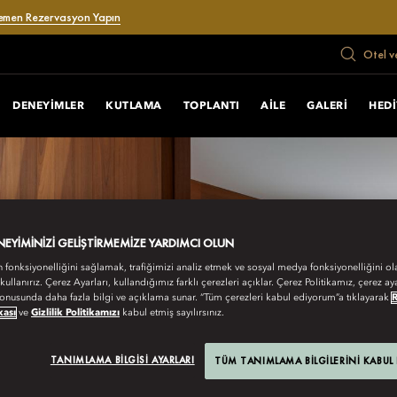
emen Rezervasyon Yapın
Otel v
DENEYIMLER
KUTLAMA
TOPLANTI
AILE
GALERI
HEDI
ENEYIMINIZI GELIŞTIRMEMIZE YARDIMCI OLUN
n fonksiyonelliğini sağlamak, trafiğimizi analiz etmek ve sosyal medya fonksiyonelliğini ol
 kullanırız. Çerez Ayarları, kullandığımız farklı çerezleri açıklar. Çerez Politikamız, çerez aya
onusunda daha fazla bilgi ve açıklama sunar. “Tüm çerezleri kabul ediyorum”a tıklayarak
kası
ve
Gizlilik Politikamızı
kabul etmiş sayılırsınız.
TANIMLAMA BILGISI AYARLARI
TÜM TANIMLAMA BILGILERINI KABUL