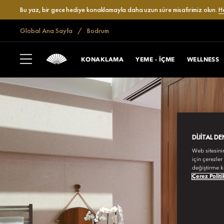
Bu yaz, bir gece hediye konaklamayla daha uzun süre misafirimiz olun.
H
Global Ana Sayfa
Bodrum
KONAKLAMA
YEME - İÇME
WELLNESS
DIJITAL D
Web sitesini
için çerezler
değiştirme k
Çerez Politi