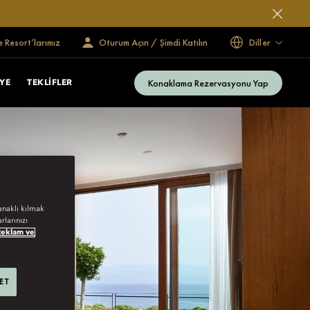
e Resort’larımız
Oturum Açın / Şimdi Katılın
Diller
Konaklama Rezervasyonu Yap
YE
TEKLIFLER
anaklı kılmak
rlarınızı
Reklam ve
 ET