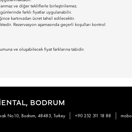
 uygulanmaktadır.
nmaz ve diğer tekliflerle birleştirilemez.
günlerinde farklı fiyatlar uygulanabilir.
ğince kartınızdan ücret tahsil edilecektir.
ektedir. Rezervasyon aşamasında geçerli koşulları kontrol
muna ve oluşabilecek fiyat farklarına tabidir.
IENTAL, BODRUM
okak No.10, Bodrum, 48483, Turkey
+90 252 311 18 88
mobod