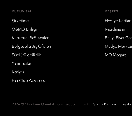
KURUMSAL
KEŞFET
Şirketimiz
Hediye Kartları
O&MO Birliği
Rezidanslar
Kurumsal Bağlantılar
En İyi Fiyat Gar
Bölgesel Satış Ofisleri
Medya Merkez
Sürdürülebilirlik
MO Mağaza
Yatırımcılar
Kariyer
Fan Club Advisors
2026 © Mandarin Oriental Hotel Group Limited
Gizlilik Politikası
Reklam