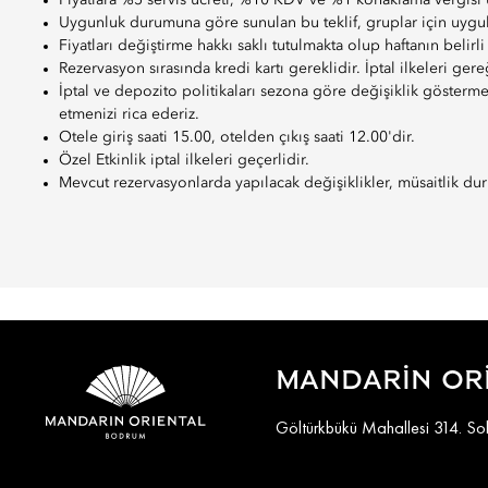
Fiyatlara %5 servis ücreti, %10 KDV ve %1 konaklama vergisi
Uygunluk durumuna göre sunulan bu teklif, gruplar için uygula
Fiyatları değiştirme hakkı saklı tutulmakta olup haftanın belirli 
Rezervasyon sırasında kredi kartı gereklidir. İptal ilkeleri gere
İptal ve depozito politikaları sezona göre değişiklik gösterm
etmenizi rica ederiz.
Otele giriş saati 15.00, otelden çıkış saati 12.00'dir.
Özel Etkinlik iptal ilkeleri geçerlidir.
Mevcut rezervasyonlarda yapılacak değişiklikler, müsaitlik duru
MANDARIN OR
Göltürkbükü Mahallesi 314. S