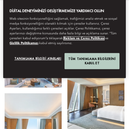
DIJITAL DENEYIMINIZI GELIŞTIRMEMIZE YARDIMCI OLUN
Tümü
Konaklama
Yiyecek ve İçecek
Sağlık
Mekâ
Web sitesinin fonksiyonelliğini sağlamak, trafiğimizi analiz etmek ve sosyal
medya fonksiyonelliğini olanaklı kılmak için çerezler kullanırız. Çerez
Ayarları, kullandığımız farklı çerezleri açıklar. Çerez Politikamız, çerez
ayarlarınızı değiştirme konusunda daha fazla bilgi ve açıklama sunar. “Tüm
Görüntüleyin
çerezleri kabul ediyorum”a tıklayarak
Reklam ve Çerez Politikası
ve
Gizlilik Politikamızı
kabul etmiş sayılırsınız.
TANIMLAMA BILGISI AYARLARI
TÜM TANIMLAMA BILGILERINI
KABUL ET