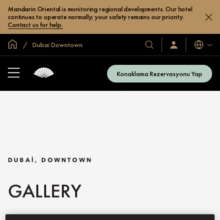
Mandarin Oriental is monitoring regional developments. Our hotel
continues to operate normally; your safety remains our priority.
Contact us for help.
Global Ana Sayfa
Dubai Downtown
Diller
Otel
Oturum
Açın
ve
/
Resort’larımız
Şimdi
Konaklama Rezervasyonu Yap
Katılın
DUBAI, DOWNTOWN
GALLERY