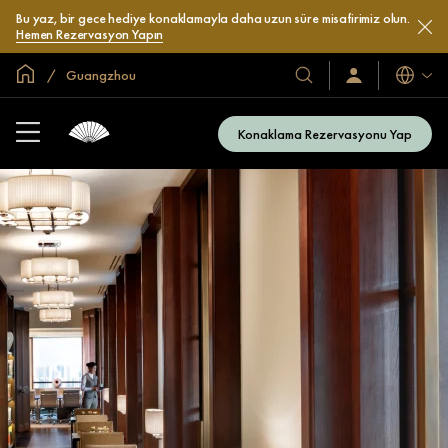
Bu yaz, bir gece hediye konaklamayla daha uzun süre misafirimiz olun.
Hemen Rezervasyon Yapın
Global Ana Sayfa
Guangzhou
Diller
Otel
Oturum
Açın
ve
/
Resort’larımız
Şimdi
Konaklama Rezervasyonu Yap
Katılın