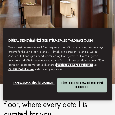
DIJITAL DENEYIMINIZI GELIŞTIRMEMIZE YARDIMCI OLUN
Web sitesinin fonksiyonelliğini sağlamak, trafiğimizi analiz etmek ve sosyal
GUANGZHOU
medya fonksiyonelliğini olanaklı kılmak için çerezler kullanırız. Çerez
Ayarları, kullandığımız farklı çerezleri açıklar. Çerez Politikamız, çerez
ayarlarınızı değiştirme konusunda daha fazla bilgi ve açıklama sunar. “Tüm
ORIENTAL CLUB
çerezleri kabul ediyorum”a tıklayarak
Reklam ve Çerez Politikası
ve
Gizlilik Politikamızı
kabul etmiş sayılırsınız.
TANIMLAMA BILGISI AYARLARI
TÜM TANIMLAMA BILGILERINI
KABUL ET
A private sanctuary on the 24th
floor, where every detail is
curated for you.