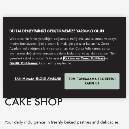
DIJITAL DENEYIMINIZI GELIŞTIRMEMIZE YARDIMCI OLUN
Web sitesinin fonksiyonelliğini sağlamak, trafiğimizi analiz etmek ve sosyal
medya fonksiyonelliğini olanaklı kılmak için çerezler kullanırız. Çerez
Ayarları, kullandığımız farklı çerezleri açıklar. Çerez Politikamız, çerez
ayarlarınızı değiştirme konusunda daha fazla bilgi ve açıklama sunar. “Tüm
çerezleri kabul ediyorum”a tıklayarak
Reklam ve Çerez Politikası
ve
Gizlilik Politikamızı
kabul etmiş sayılırsınız.
View All
MANDARIN ORIENTAL
TANIMLAMA BILGISI AYARLARI
TÜM TANIMLAMA BILGILERINI
KABUL ET
CAKE SHOP
Your daily indulgence in freshly baked pastries and delicacies.