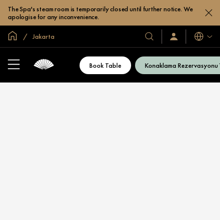
The Spa's steam room is temporarily closed until further notice. We
apologise for any inconvenience.
Global Ana Sayfa
Jakarta
Diller
Otel
Oturum
Açın
ve
/
Resort’larımız
Şimdi
Book Table
Konaklama Rezervasyonu
Katılın