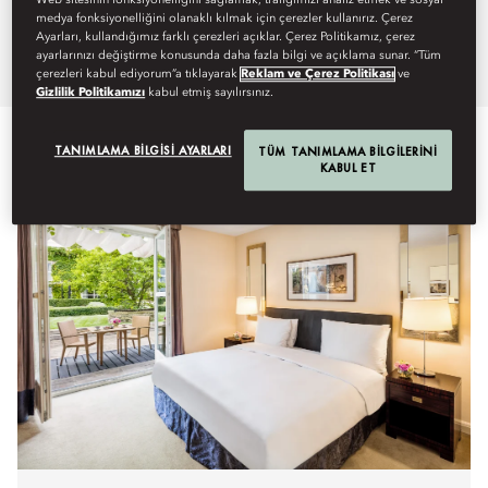
Web sitesinin fonksiyonelliğini sağlamak, trafiğimizi analiz etmek ve sosyal
medya fonksiyonelliğini olanaklı kılmak için çerezler kullanırız. Çerez
Mandarin Oriental, Prague.
Ayarları, kullandığımız farklı çerezleri açıklar. Çerez Politikamız, çerez
ayarlarınızı değiştirme konusunda daha fazla bilgi ve açıklama sunar. “Tüm
çerezleri kabul ediyorum”a tıklayarak
Reklam ve Çerez Politikası
ve
Gizlilik Politikamızı
kabul etmiş sayılırsınız.
TANIMLAMA BILGISI AYARLARI
TÜM TANIMLAMA BILGILERINI
KABUL ET