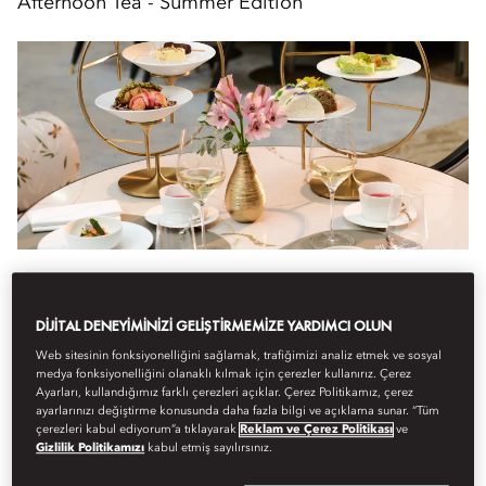
Afternoon Tea - Summer Edition
Yeme içme
Atelier 7 The Café
14.30
DIJITAL DENEYIMINIZI GELIŞTIRMEMIZE YARDIMCI OLUN
Experience the essence of summer with our Afternoon Tea –
Web sitesinin fonksiyonelliğini sağlamak, trafiğimizi analiz etmek ve sosyal
Summer Edition at Atelier 7 The Café.
medya fonksiyonelliğini olanaklı kılmak için çerezler kullanırız. Çerez
Ayarları, kullandığımız farklı çerezleri açıklar. Çerez Politikamız, çerez
ayarlarınızı değiştirme konusunda daha fazla bilgi ve açıklama sunar. “Tüm
A harmonious composition of sweet and savoury ...
çerezleri kabul ediyorum”a tıklayarak
Reklam ve Çerez Politikası
ve
Daha Fazlasına Göz Atın
Gizlilik Politikamızı
kabul etmiş sayılırsınız.