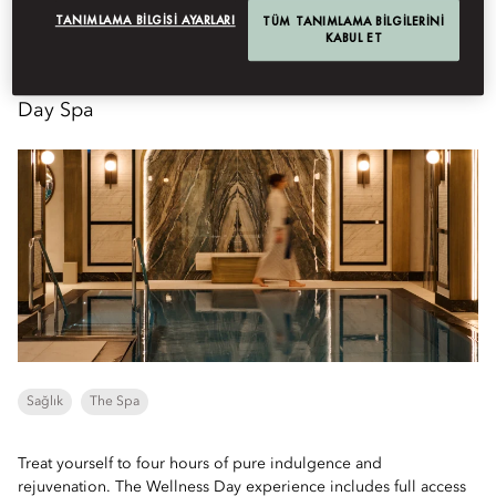
TANIMLAMA BILGISI AYARLARI
TÜM TANIMLAMA BILGILERINI
Menu
Book Table
KABUL ET
Day Spa
Sağlık
The Spa
Treat yourself to four hours of pure indulgence and
rejuvenation. The Wellness Day experience includes full access