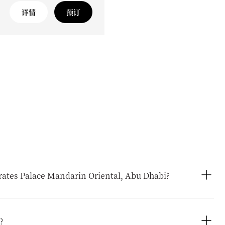
详情
预订
rates Palace Mandarin Oriental, Abu Dhabi?
xceptional range of rooms and suites, from elegantly
 and Royal Suites, each thoughtfully designed to create a
?