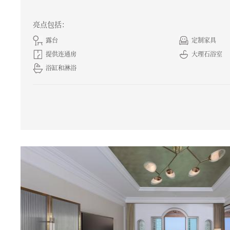
亮点包括：
露台
定制家具
提供连通房
大理石浴室
浴缸和淋浴