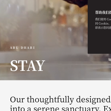
帮助我们
我们使用 C
同 Cooki
即表示您同
ABU DHABI
STAY
Our thoughtfully designe
into a serene sanctuary. E