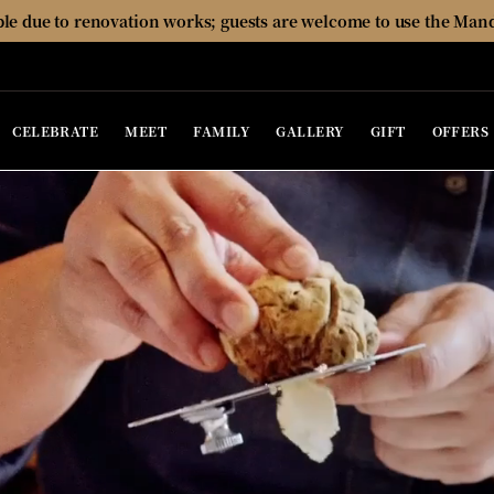
able due to renovation works; guests are welcome to use the Man
CELEBRATE
MEET
FAMILY
GALLERY
GIFT
OFFERS