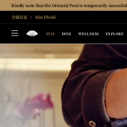
Kindly note that the Oriental Pool is temporarily unavail
全球首页
Abu Dhabi
STAY
DINE
WELLNESS
EXPLORE