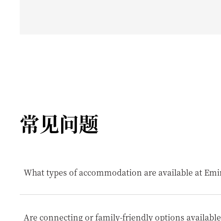
常见问题
What types of accommodation are available at Emi
Emirates Palace Mandarin Oriental, Abu Dhabi offers an e
appointed city and garden view rooms to expansive Palace
Are connecting or family-friendly options available