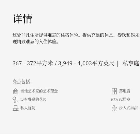
详情
这处非凡住所提供难忘的住宿体验。提供充足的休息、餐饮和娱乐
现精致难忘的入住体验。
367 - 372
平方米 /
3,949 - 4,003
平方英尺
私享庭
亮点包括：
当地艺术家的艺术理念
落地窗
设有餐桌的花园
起居室
私人庭院
步入式淋浴