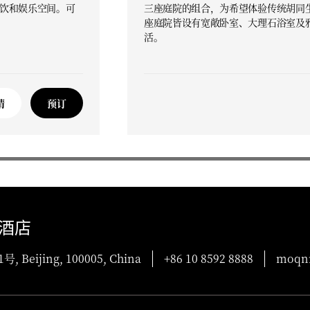
饮和娱乐空间。可
三座庭院的组合，为希望体验传统胡同
座庭院皆设有宽敞卧室、大理石浴室及雅
活。
情
预订
酒店
ijing, 100005, China
+86 10 8592 8888
moqnm