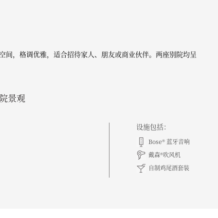
空间，格调优雅，适合招待家人、朋友或商业伙伴。两座别院均呈
院景观
设施包括：
Bose® 蓝牙音响
戴森®吹风机
自制鸡尾酒套装