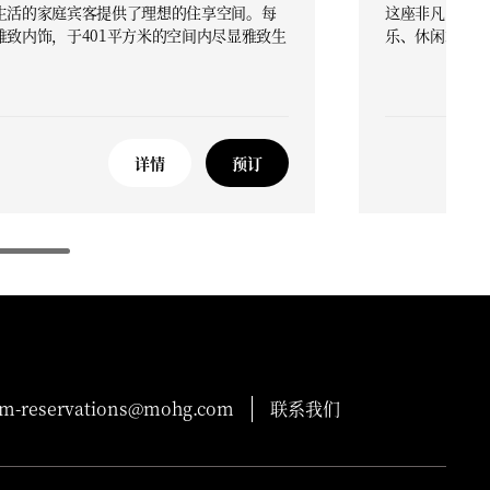
生活的家庭宾客提供了理想的住享空间。每
这座非凡的庭院
致内饰，于401平方米的空间内尽显雅致生
乐、休闲或举办
详情
预订
-reservations@mohg.com
联系我们