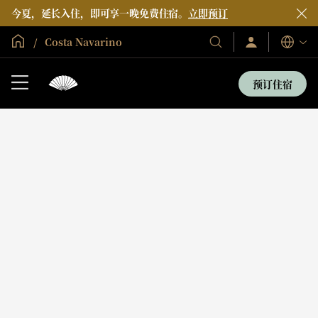
今夏，延长入住，即可享一晚免费住宿。
立即预订
全球首页
Costa Navarino
登
我
语
录/
们
言
立
的
即
预订住宿
加
酒
入
店
和
度
假
村