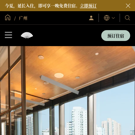
今夏，延长入住，即可享一晚免费住宿。
立即预订
全球首页
广州
登
我
语
录/
言
们
立
即
的
预订住宿
加
酒
入
店
和
度
假
村