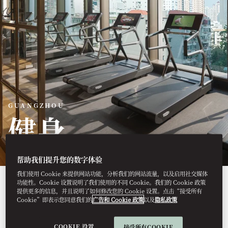
GUANGZHOU
健身
帮助我们提升您的数字体验
我们使用 Cookie 来提供网站功能，分析我们的网站流量，以及启用社交媒体
作为健身项目不可或缺的一部
功能性。Cookie 设置说明了我们使用的不同 Cookie。我们的 Cookie 政策
提供更多的信息，并且说明了如何修改您的 Cookie 设置。点击“接受所有
Cookie”即表示您同意我们的
广告和 Cookie 政策
以及
隐私政策
分，我们的课程包括个性化评
估与训练。以增强体质、促进
COOKIE 设置
接受所有COOKIE