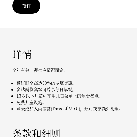
预订
详情
全年有效，视供应情况而定。
预订即享高达30%的专属优惠。
多达两位宾客可尊享每日早餐。
13岁以下儿童可享用儿童菜单上的免费餐点。
免费儿童设施。
登录或加入
尚扇荟(Fans of M.O.)
，还可获享额外礼遇。
条款和细则