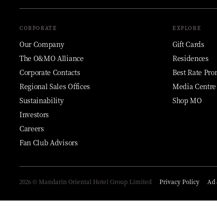
CORPORATE
EXPLORE
Our Company
Gift Cards
The O&MO Alliance
Residences
Corporate Contacts
Best Rate Pro
Regional Sales Offices
Media Centre
Sustainability
Shop MO
Investors
Careers
Fan Club Advisors
2026 © Mandarin Oriental Hotel Group Limited
Privacy Policy
Ad 