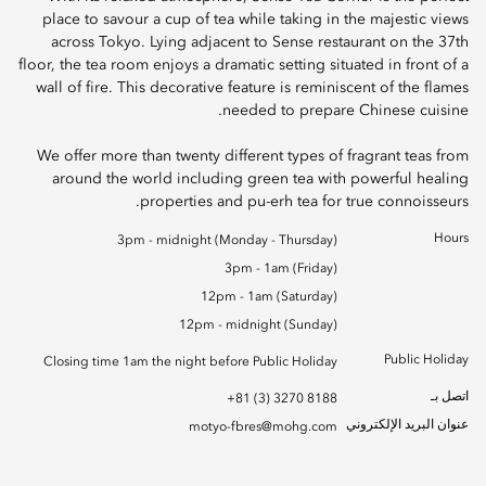
place to savour a cup of tea while taking in the majestic views
across Tokyo. Lying adjacent to Sense restaurant on the 37th
floor, the tea room enjoys a dramatic setting situated in front of a
wall of fire. This decorative feature is reminiscent of the flames
needed to prepare Chinese cuisine.
We offer more than twenty different types of fragrant teas from
around the world including green tea with powerful healing
properties and pu-erh tea for true connoisseurs.
Hours
3pm - midnight (Monday - Thursday)
3pm - 1am (Friday)
12pm - 1am (Saturday)
12pm - midnight (Sunday)
Public Holiday
Closing time 1am the night before Public Holiday
اتصل بـ
+81 (3) 3270 8188
عنوان البريد الإلكتروني
motyo-fbres@mohg.com