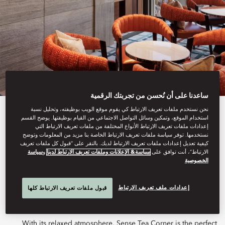
ساعدنا على أن نُحسن من تجربتك الرقمية
نحن نستخدم ملفات تعريف الارتباط كي يقوم موقع الويب بوظيفته، وتحليل نسبة
View All
استخدام الموقع، وتمكين وسائل التواصل الاجتماعي من القيام بوظيفتها. يوضح القسم
إعدادات ملفات تعريف الارتباط الأنواع المختلفة من ملفات تعريف الارتباط التي
SENSE TEA CORNER
نستخدمها. توفر سياسة ملفات تعريف الارتباط الخاصة بنا مزيد من المعلومات وتوضح
كيفية تعديل إعدادات ملفات تعريف الارتباط لديك. بالنقر على “قبول كل ملفات تعريف
الارتباط”، أنت توافق على
سياسة& الإعلانات وملفات تعريف الارتباط لدينا
و
سياسة
الخصوصية
Enjoying a serene setting on our 37th floor, the Sense Tea
إعدادات ملف تعريف الارتباط
قبول ملفات تعريف الارتباط كلها
Corner specialises in the wonderful purity of fine tea.
With its relaxed atmosphere, Sense Tea Corner is the perfect