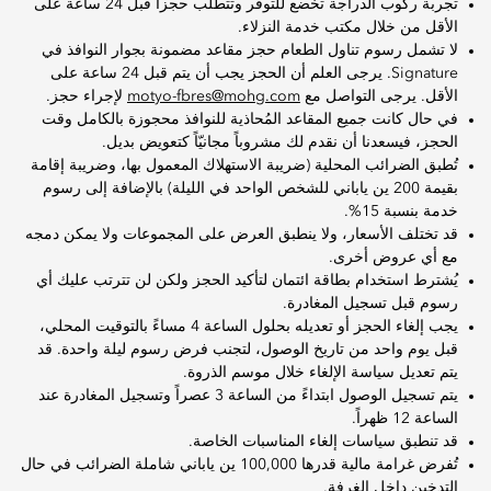
تجربة ركوب الدراجة تخضع للتوفر وتتطلب حجزاً قبل 24 ساعة على
الأقل من خلال مكتب خدمة النزلاء.
لا تشمل رسوم تناول الطعام حجز مقاعد مضمونة بجوار النوافذ في
Signature. يرجى العلم أن الحجز يجب أن يتم قبل 24 ساعة على
الأقل. يرجى التواصل مع
motyo-fbres@mohg.com
لإجراء حجز.
في حال كانت جميع المقاعد المُحاذية للنوافذ محجوزة بالكامل وقت
الحجز، فيسعدنا أن نقدم لك مشروباً مجانيّاً كتعويض بديل.
تُطبق الضرائب المحلية (ضريبة الاستهلاك المعمول بها، وضريبة إقامة
بقيمة 200 ين ياباني للشخص الواحد في الليلة) بالإضافة إلى رسوم
خدمة بنسبة 15%.
قد تختلف الأسعار، ولا ينطبق العرض على المجموعات ولا يمكن دمجه
مع أي عروض أخرى.
يُشترط استخدام بطاقة ائتمان لتأكيد الحجز ولكن لن تترتب عليك أي
رسوم قبل تسجيل المغادرة.
يجب إلغاء الحجز أو تعديله بحلول الساعة 4 مساءً بالتوقيت المحلي،
قبل يوم واحد من تاريخ الوصول، لتجنب فرض رسوم ليلة واحدة. قد
يتم تعديل سياسة الإلغاء خلال موسم الذروة.
يتم تسجيل الوصول ابتداءً من الساعة 3 عصراً وتسجيل المغادرة عند
الساعة 12 ظهراً.
قد تنطبق سياسات إلغاء المناسبات الخاصة.
تُفرض غرامة مالية قدرها 100,000 ين ياباني شاملة الضرائب في حال
التدخين داخل الغرفة.