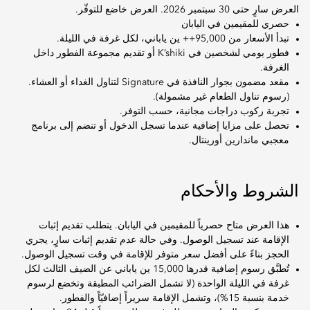
العرض سارٍ حتى 30 سبتمبر 2026. العرض خاضع للتوفّر.
حصري للمقيمين في اليابان
تبدأ الأسعار من 95,000++ ين ياباني، لكل غرفة في الليلة.
فطور يومي لشخصين في K’shiki أو تقديم مجموعة الفطور داخل
الغرفة.
مقعد مضمون بجوار النافذة في Signature لتناول الغداء أو العشاء.
(رسوم تناول الطعام غير مشمولة).
تجربة ركوب دراجات مجانية، حسب التوفر.
تحصل على مزايا إضافية عندما تسجل الدخول أو تنضم إلى برنامج
معجبي ماندارين أورينتال.
الشروط والأحكام
هذا العرض متاح حصرياً للمقيمين في اليابان. يتطلب تقديم إثبات
الإقامة عند تسجيل الوصول. وفي حالة عدم تقديم إثبات سارٍ، يجري
الحجز بناءً على أفضل سعر متوفر للإقامة في وقت تسجيل الوصول.
تُطبَّق رسوم إضافية قدرها 15,000 ين ياباني عن الضيف الثالث لكل
غرفة في الليلة الواحدة (لا تشمل الضرائب المطبقة وتخضع لرسوم
خدمة بنسبة 15%)، وتشمل الإقامة سريراً إضافيّاً والفطور.