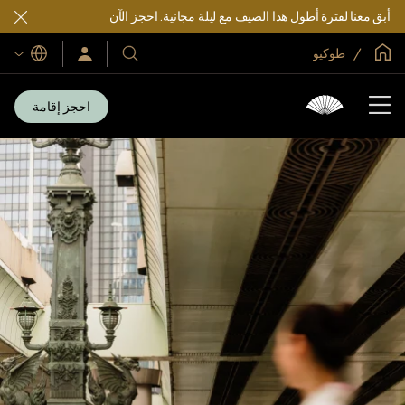
أبق معنا لفترة أطول هذا الصيف مع ليلة مجانية.
احجز الآن
الصفحة الرئيسية العالمية
طوكيو
اللغات
فنادقنا
سجّل
الدخول/
ومنتجعاتنا
انضم
الآن
احجز إقامة