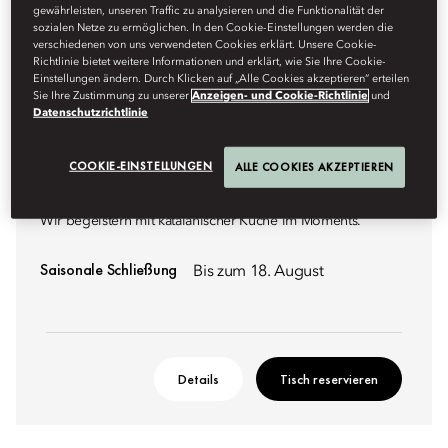
gewährleisten, unseren Traffic zu analysieren und die Funktionalität der
sozialen Netze zu ermöglichen. In den Cookie-Einstellungen werden die
verschiedenen von uns verwendeten Cookies erklärt. Unsere Cookie-
Richtlinie bietet weitere Informationen und erklärt, wie Sie Ihre Cookie-
Einstellungen ändern. Durch Klicken auf „Alle Cookies akzeptieren“ erteilen
Sie Ihre Zustimmung zu unserer
Anzeigen- und Cookie-Richtlinie
und
Datenschutzrichtlinie
GASTRONOMISCH KATALANISCH
COOKIE-EINSTELLUNGEN
ALLE COOKIES AKZEPTIEREN
MOMENTS
Wir begeistern mit katalanischer Küche im Moments.
Saisonale Schließung
Bis zum 18. August
Details
Tisch reservieren