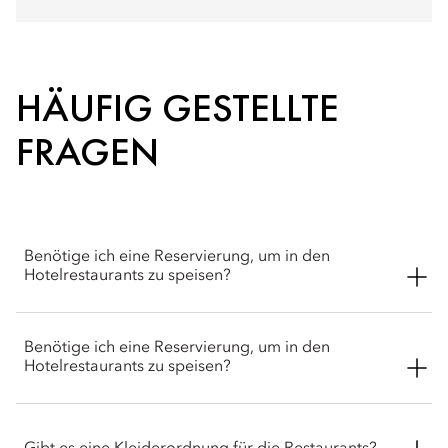
HÄUFIG GESTELLTE
FRAGEN
Benötige ich eine Reservierung, um in den
Hotelrestaurants zu speisen?
Reservierungen werden empfohlen, insbesondere für das
Benötige ich eine Reservierung, um in den
Michelin-Sterne-Restaurant Moments. Spontane Besucher
Hotelrestaurants zu speisen?
können nach Möglichkeit aufgenommen werden, und das
Concierge-Team unterstützt Sie gerne bei der Buchung.
Unsere erfahrenen Köche berücksichtigen eine Reihe von
Ernährungsbedürfnissen, einschließlich vegetarischer,