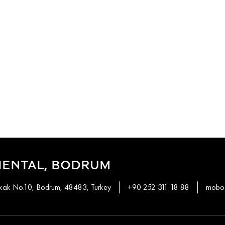
IENTAL, BODRUM
okak No.10, Bodrum, 48483, Turkey
+90 252 311 18 88
mobod