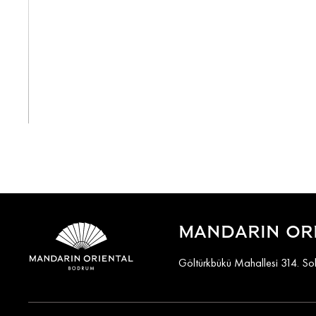
Alle anzeigen
MANDARIN OR
Göltürkbükü Mahallesi 314. S