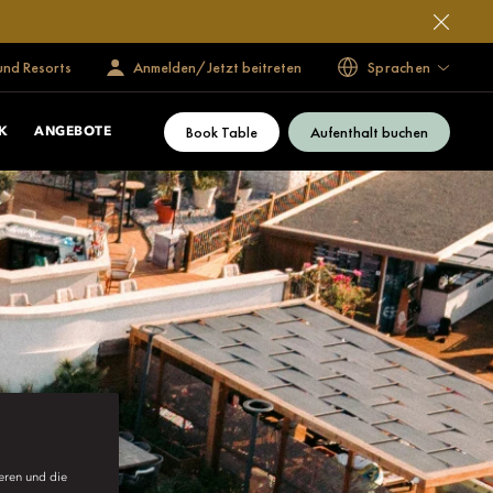
und Resorts
Anmelden/Jetzt beitreten
Sprachen
Book Table
Aufenthalt buchen
K
ANGEBOTE
ieren und die