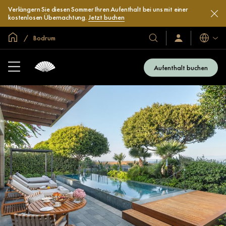
Verlängern Sie diesen Sommer Ihren Aufenthalt bei uns mit einer
kostenlosen Übernachtung.
Jetzt buchen
In der Welt zu Hause
Bodrum
Sprache
Unsere
Anmelden/Jetzt
beitreten
Hotels
und
Aufenthalt buchen
Resorts