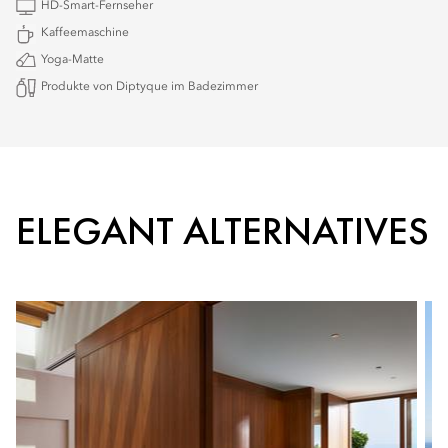
HD-Smart-Fernseher
Kaffeemaschine
Yoga-Matte
Produkte von Diptyque im Badezimmer
ELEGANT ALTERNATIVES