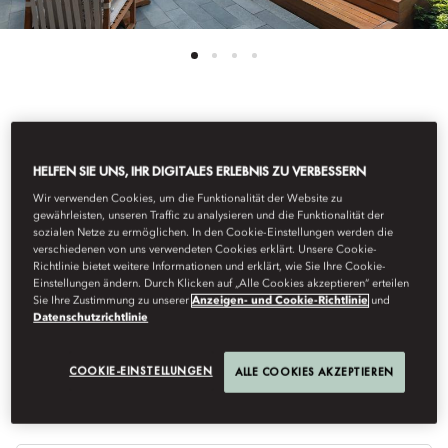
Alle Zimmer Ansehen
HELFEN SIE UNS, IHR DIGITALES ERLEBNIS ZU VERBESSERN
TURQUOISE VILLA
Wir verwenden Cookies, um die Funktionalität der Website zu
gewährleisten, unseren Traffic zu analysieren und die Funktionalität der
sozialen Netze zu ermöglichen. In den Cookie-Einstellungen werden die
verschiedenen von uns verwendeten Cookies erklärt. Unsere Cookie-
Diese exquisite Villa mit 1 Schlafzimmer präsentiert eine
Richtlinie bietet weitere Informationen und erklärt, wie Sie Ihre Cookie-
abgeschiedene Außenterrasse, komplett mit beheiztem,
Einstellungen ändern. Durch Klicken auf „Alle Cookies akzeptieren“ erteilen
privatem Pool. Die Badezimmer dienen als ruhige Rückzugsorte
Sie Ihre Zustimmung zu unserer
Anzeigen- und Cookie-Richtlinie
und
und umfassen eine Dampfdusche, eine große Badewanne und
Datenschutzrichtlinie
einen Doppel-Frisiertisch.
COOKIE-EINSTELLUNGEN
ALLE COOKIES AKZEPTIEREN