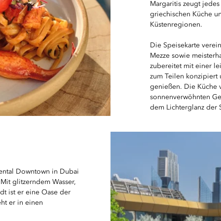
Margaritis zeugt jedes
griechischen Küche un
Küstenregionen.
Die Speisekarte verein
Mezze sowie meisterhaf
zubereitet mit einer l
zum Teilen konzipiert 
genießen. Die Küche v
sonnenverwöhnten Geis
dem Lichterglanz der 
iental Downtown in Dubai
 Mit glitzerndem Wasser,
t ist er eine Oase der
ht er in einen