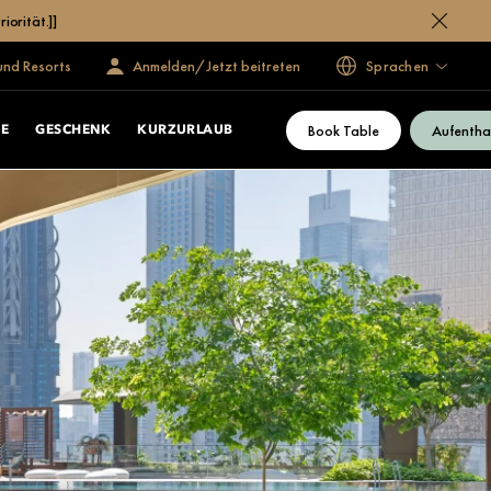
iorität.]]
und Resorts
Anmelden/Jetzt beitreten
Sprachen
Book Table
Aufentha
E
GESCHENK
KURZURLAUB