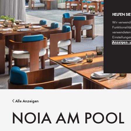
HELFEN SI
Wir verwende
Funktionalit
verwendeten 
Einstellunge
Anzeigen- u
Alle Anzeigen
NOIA AM POOL