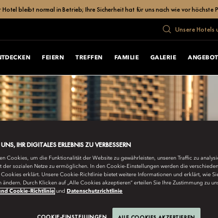
el bleibt normal in Betrieb; Ihre Sicherheit hat für uns nach wie vor höchste Pr
Unsere Hotels 
NTDECKEN
FEIERN
TREFFEN
FAMILIE
GALERIE
ANGEBOT
E UNS, IHR DIGITALES ERLEBNIS ZU VERBESSERN
n Cookies, um die Funktionalität der Website zu gewährleisten, unseren Traffic zu analys
ät der sozialen Netze zu ermöglichen. In den Cookie-Einstellungen werden die verschiede
Cookies erklärt. Unsere Cookie-Richtlinie bietet weitere Informationen und erklärt, wie Si
n ändern. Durch Klicken auf „Alle Cookies akzeptieren“ erteilen Sie Ihre Zustimmung zu un
nd Cookie-Richtlinie
und
Datenschutzrichtlinie
COOKIE-EINSTELLUNGEN
ALLE COOKIES AKZEPTIEREN