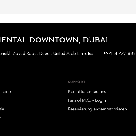
IENTAL DOWNTOWN, DUBAI
Sheikh Zayed Road, Dubai, United Arab Emirates
+971 4 777 88
SUPPORT
heine
Kontaktieren Sie uns
Fans of M.O. – Login
tie
Reservierung ändern/stornieren
m