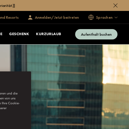
iorität.]]
und Resorts
Anmelden/Jetzt beitreten
Sprachen
Aufenthalt buchen
E
GESCHENK
KURZURLAUB
ieren und die
nen von uns
e Ihre Cookie-
serer