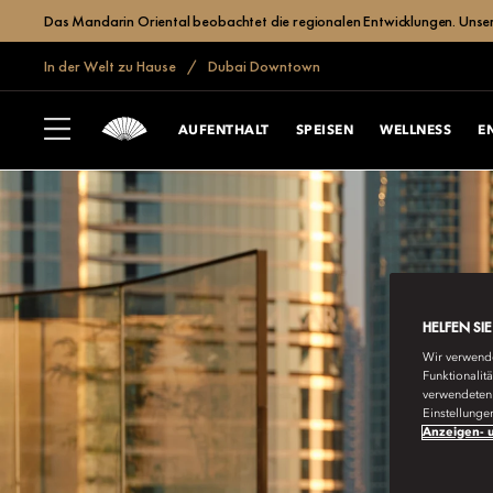
Das Mandarin Oriental beobachtet die regionalen Entwicklungen. Unser Hot
In der Welt zu Hause
Dubai Downtown
AUFENTHALT
SPEISEN
WELLNESS
E
HELFEN SI
Wir verwende
Funktionalit
verwendeten 
Einstellunge
Anzeigen- u