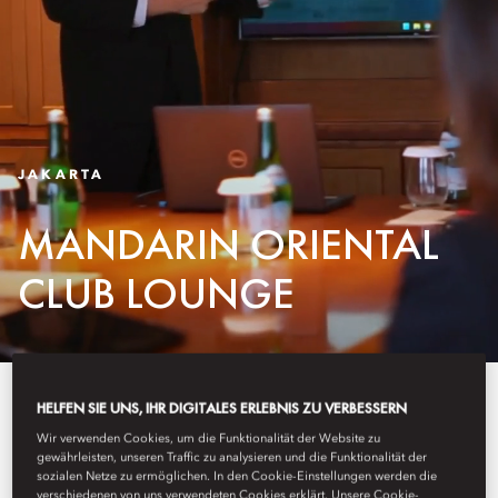
JAKARTA
MANDARIN ORIENTAL
CLUB LOUNGE
Mandarin Oriental Club Lounge
HELFEN SIE UNS, IHR DIGITALES ERLEBNIS ZU VERBESSERN
is an exclusive retreat offering
Wir verwenden Cookies, um die Funktionalität der Website zu
gewährleisten, unseren Traffic zu analysieren und die Funktionalität der
sozialen Netze zu ermöglichen. In den Cookie-Einstellungen werden die
personalized services, a private
verschiedenen von uns verwendeten Cookies erklärt. Unsere Cookie-