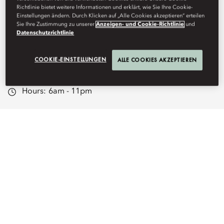
Richtlinie bietet weitere Informationen und erklärt, wie Sie Ihre Cookie-
boardroom, and curated dining
Einstellungen ändern. Durch Klicken auf „Alle Cookies akzeptieren“ erteilen
Sie Ihre Zustimmung zu unserer
Anzeigen- und Cookie-Richtlinie
und
with stunning city views.
Datenschutzrichtlinie
COOKIE-EINSTELLUNGEN
ALLE COOKIES AKZEPTIEREN
mojkt-club@mohg.com
+62 21 2993 8888
Hours:
6am - 11pm