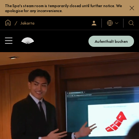
The Spa's steam room is temporarily closed until further notice. We
apologise for any inconvenience.
In der Welt zu Hause
Jakarta
Sprachen
Anmelden/Jetzt
Unser
beitreten
Hotel
und
Aufenthalt buchen
Resor