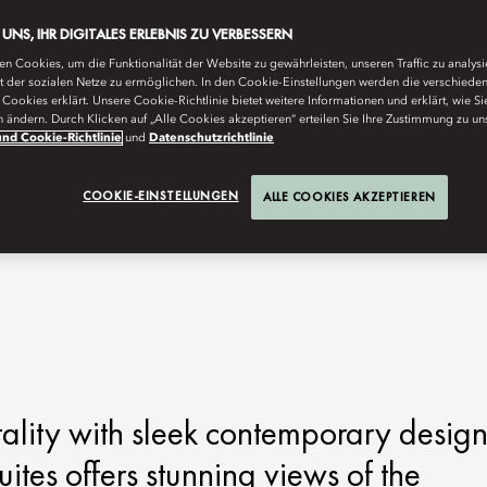
E UNS, IHR DIGITALES ERLEBNIS ZU VERBESSERN
n Cookies, um die Funktionalität der Website zu gewährleisten, unseren Traffic zu analys
ät der sozialen Netze zu ermöglichen. In den Cookie-Einstellungen werden die verschiede
Cookies erklärt. Unsere Cookie-Richtlinie bietet weitere Informationen und erklärt, wie Si
n ändern. Durch Klicken auf „Alle Cookies akzeptieren“ erteilen Sie Ihre Zustimmung zu un
nd Cookie-Richtlinie
und
Datenschutzrichtlinie
COOKIE-EINSTELLUNGEN
ALLE COOKIES AKZEPTIEREN
lity with sleek contemporary design
ites offers stunning views of the