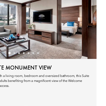
ITE MONUMENT VIEW
th a living room, bedroom and oversized bathroom, this Suite
ults benefiting from a magnificent view of the Welcome
ccess.