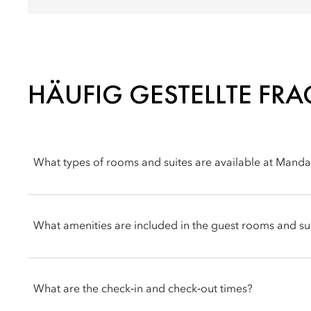
HÄUFIG GESTELLTE FR
What types of rooms and suites are available at Mandar
Mandarin Oriental, Jakarta offers a wide selection of elega
and Club rooms to Urban, Urban Monument View, Oriental suit
What amenities are included in the guest rooms and su
Rooms and suites feature a range of amenities for guests’ co
menus, Nespresso coffee machines, marble bathrooms, flat-scre
What are the check‑in and check‑out times?
access to the exclusive Club lounge and butler service.