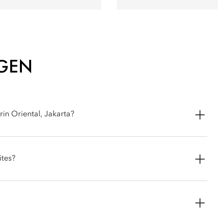
AGEN
in Oriental, Jakarta?
nt rooms and suites, from Deluxe room and Monument View room
es and Mandarin suites.
ites?
nvenience and comfort, including complimentary Wi-Fi, pillow
en televisions and air conditioning. Selected suites also have