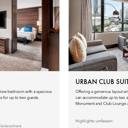
URBAN CLUB SU
y-view bedroom with a spacious
Offering a generous layout wi
 for up to two guests.
can accommodate up to two ad
Monument and Club Lounge a
Highlights umfassen:
leiderschrank