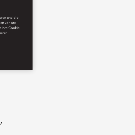
ieren und die
nen von uns
e Ihre Cookie-
serer
,