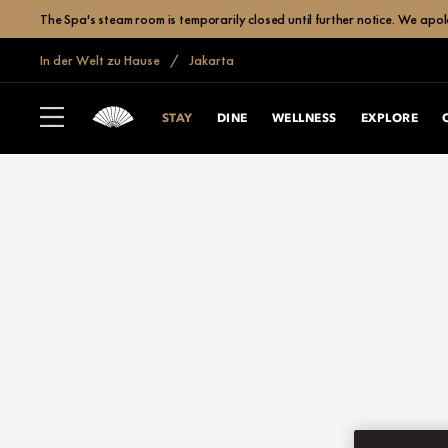
The Spa's steam room is temporarily closed until further notice. We apol
In der Welt zu Hause
Jakarta
STAY
DINE
WELLNESS
EXPLORE