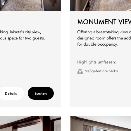
MONUMENT VIE
king Jakarta's city view,
Offering a breathtaking view
ous space for two guests.
designed room offers the addi
for double occupancy.
Highlights umfassen:
Maßgefertigte Möbel
Details
Buchen