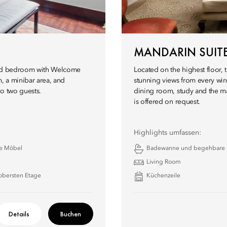
MANDARIN SUIT
 and bedroom with Welcome
Located on the highest floor,
, a minibar area, and
stunning views from every win
to two guests.
dining room, study and the ma
is offered on request.
Highlights umfassen:
te Möbel
Badewanne und begehbare
Living Room
 obersten Etage
Küchenzeile
Details
Buchen