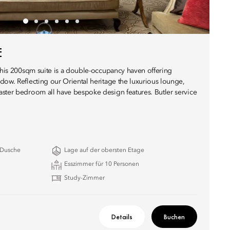
E
 this 200sqm suite is a double-occupancy haven offering
dow. Reflecting our Oriental heritage the luxurious lounge,
ster bedroom all have bespoke design features. Butler service
 Dusche
Lage auf der obersten Etage
Esszimmer für 10 Personen
Study-Zimmer
Details
Buchen