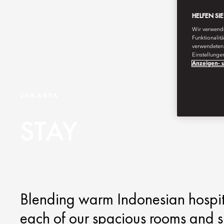
HELFEN SI
Wir verwende
Funktionalit
verwendeten 
Einstellunge
Anzeigen- u
JAKARTA
STAY
Blending warm Indonesian hospita
each of our spacious rooms and su