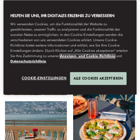
HELFEN SIE UNS, IHR DIGITALES ERLEBNIS ZU VERBESSERN
Alle
Restaurants
Feiern
Aufenthalt
Wellness
H
Wir verwenden Cookies, um die Funktionalität der Website zu
gewährleisten, unseren Traffic zu analysieren und die Funktionalität der
sozialen Netze zu ermöglichen. In den Cookie-Einstellungen werden die
Anzeigen
verschiedenen von uns verwendeten Cookies erklärt. Unsere Cookie-
Richtlinie bietet weitere Informationen und erklärt, wie Sie Ihre Cookie-
Einstellungen ändern. Durch Klicken auf „Alle Cookies akzeptieren“ erteilen
Sie Ihre Zustimmung zu unserer
Anzeigen- und Cookie-Richtlinie
und
Datenschutzrichtlinie
COOKIE-EINSTELLUNGEN
ALLE COOKIES AKZEPTIEREN