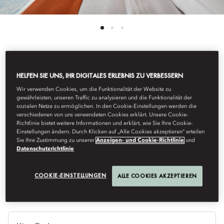
See All Rooms
HELFEN SIE UNS, IHR DIGITALES ERLEBNIS ZU VERBESSERN
Wir verwenden Cookies, um die Funktionalität der Website zu
WATERFRONT SUITE
gewährleisten, unseren Traffic zu analysieren und die Funktionalität der
sozialen Netze zu ermöglichen. In den Cookie-Einstellungen werden die
verschiedenen von uns verwendeten Cookies erklärt. Unsere Cookie-
Richtlinie bietet weitere Informationen und erklärt, wie Sie Ihre Cookie-
These sumptuous suites are located on the ‘prow’ of the hotel.
Einstellungen ändern. Durch Klicken auf „Alle Cookies akzeptieren“ erteilen
The suite includes a large bedroom, separate sitting room, walk-
Sie Ihre Zustimmung zu unserer
Anzeigen- und Cookie-Richtlinie
und
in wardrobe and powder room. The bathroom is equipped with
Datenschutzrichtlinie
a large bath and glass-enclosed shower.
COOKIE-EINSTELLUNGEN
ALLE COOKIES AKZEPTIEREN
Be