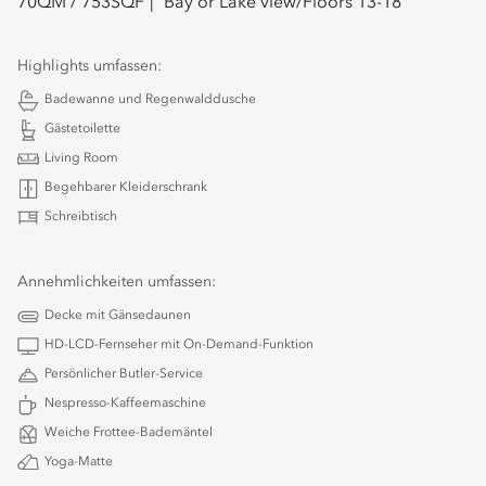
70
QM /
753
SQF
Bay or Lake view/Floors 13-18
Highlights umfassen:
Badewanne und Regenwalddusche
Gästetoilette
Living Room
Begehbarer Kleiderschrank
Schreibtisch
Annehmlichkeiten umfassen:
Decke mit Gänsedaunen
HD-LCD-Fernseher mit On-Demand-Funktion
Persönlicher Butler-Service
Nespresso-Kaffeemaschine
Weiche Frottee-Bademäntel
Yoga-Matte