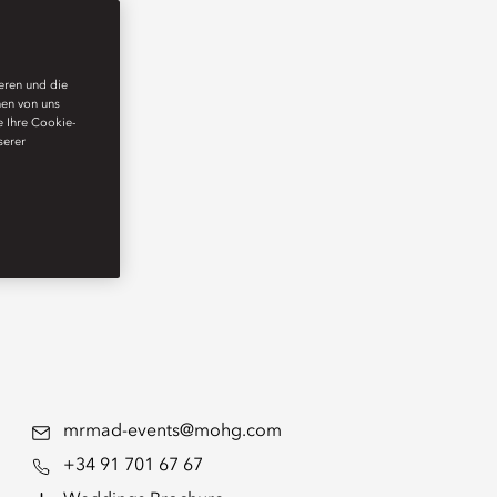
ieren und die
nen von uns
e Ihre Cookie-
serer
mrmad-events@mohg.com
+34 91 701 67 67