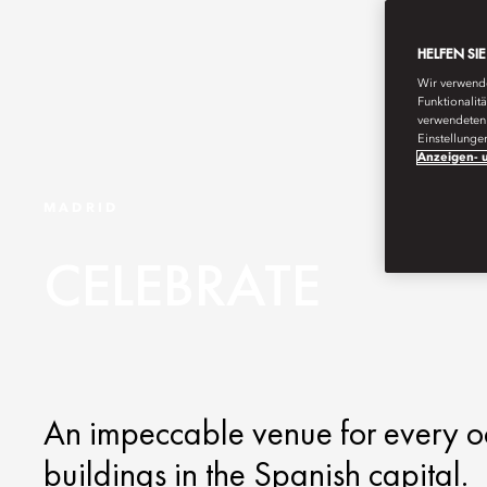
HELFEN SI
Wir verwende
Funktionalit
verwendeten 
Einstellunge
Anzeigen- u
MADRID
CELEBRATE
An impeccable venue for every occ
buildings in the Spanish capital.