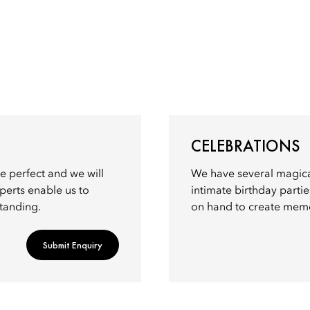
CELEBRATIONS
e perfect and we will
We have several magica
xperts enable us to
intimate birthday partie
standing.
on hand to create memo
Submit Enquiry