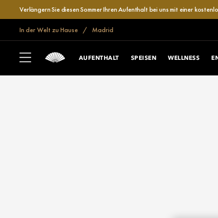
Verlängern Sie diesen Sommer Ihren Aufenthalt bei uns mit einer kosten
In der Welt zu Hause
Madrid
AUFENTHALT
SPEISEN
WELLNESS
E