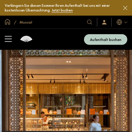
Verlängern Sie diesen Sommer Ihren Aufenthalt bei uns mit einer
kostenlosen Übernachtung.
Jetzt buchen
In der Welt zu Hause
Muscat
Sprache
Unsere
Anmelden/Jetzt
beitreten
Hotels
und
Aufenthalt buchen
Resorts