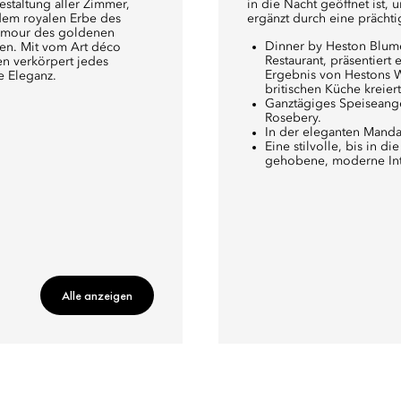
staltung aller Zimmer,
in die Nacht geöffnet ist, 
 dem royalen Erbe des
ergänzt durch eine prächti
lamour des goldenen
Dinner by Heston Blume
ren. Mit vom Art déco
Restaurant, präsentiert 
en verkörpert jedes
Ergebnis von Hestons W
e Eleganz.
britischen Küche kreier
Ganztägiges Speiseange
Rosebery.
In der eleganten Mandar
Eine stilvolle, bis in 
gehobene, moderne Inter
Alle anzeigen