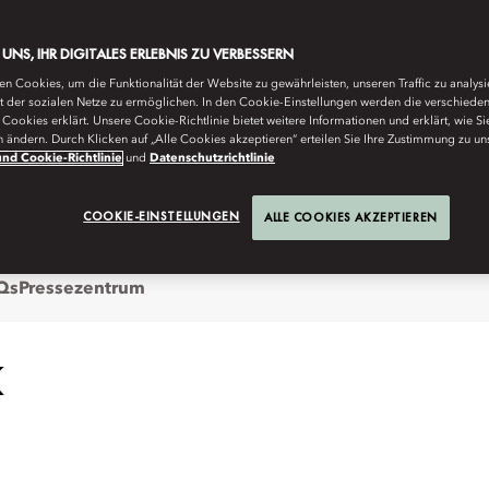
E UNS, IHR DIGITALES ERLEBNIS ZU VERBESSERN
n Cookies, um die Funktionalität der Website zu gewährleisten, unseren Traffic zu analys
ät der sozialen Netze zu ermöglichen. In den Cookie-Einstellungen werden die verschiede
Cookies erklärt. Unsere Cookie-Richtlinie bietet weitere Informationen und erklärt, wie Si
n ändern. Durch Klicken auf „Alle Cookies akzeptieren“ erteilen Sie Ihre Zustimmung zu un
arin Oriental Hyde Park, London.
nd Cookie-Richtlinie
und
Datenschutzrichtlinie
COOKIE-EINSTELLUNGEN
ALLE COOKIES AKZEPTIEREN
Qs
Pressezentrum
K