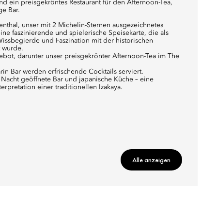
und ein preisgekröntes Restaurant für den Afternoon-Tea,
ge Bar.
nthal, unser mit 2 Michelin-Sternen ausgezeichnetes
eine faszinierende und spielerische Speisekarte, die als
issbegierde und Faszination mit der historischen
t wurde.
bot, darunter unser preisgekrönter Afternoon-Tea im The
in Bar werden erfrischende Cocktails serviert.
die Nacht geöffnete Bar und japanische Küche – eine
pretation einer traditionellen Izakaya.
Alle anzeigen