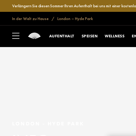
Verlängern Sie diesen Sommer Ihren Aufenthalt bei uns mit einer kosten
In der Welt zu Hause
London – Hyde Park
AUFENTHALT
SPEISEN
WELLNESS
E
LONDON – HYDE PARK