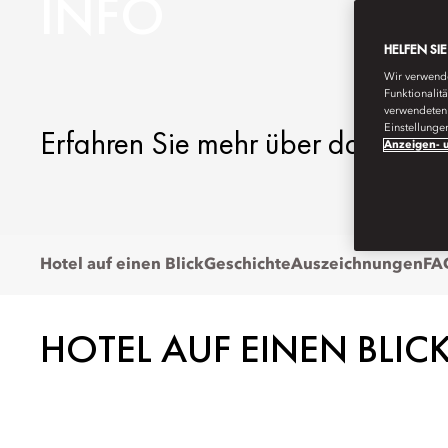
INFO
HELFEN SI
Wir verwende
Funktionalit
verwendeten 
Einstellunge
Erfahren Sie mehr über das Mand
Anzeigen- u
Hotel auf einen Blick
Geschichte
Auszeichnungen
FA
HOTEL AUF EINEN BLIC