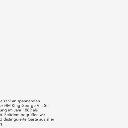
elzahl an spannenden
er HM King George VI., Sir
nung im Jahr 1889 als
et. Seitdem begrüßen wir
 distinguierte Gäste aus aller
ng