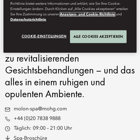
Richtlinie bietet weitere Informationen und erklärt, wie Sie Ihre Cookie-
Unsere erfahrenen Therapeuten
Einstellungen ändern. Durch Klicken auf „Alle Cookies akzeptieren“ erteilen
Sie Ihre Zustimmung zu unserer
Anzeigen- und Cookie-Richtlinie
und
verwöhnen Sie mit einer Reihe
Datenschutzrichtlinie
wohltuender Behandlungen von
COOKIE-EINSTELLUNGEN
ALLE COOKIES AKZEPTIEREN
entspannenden Massagen bis hin
zu revitalisierenden
Gesichtsbehandlungen – und das
alles in einem ruhigen und
opulenten Ambiente.
molon-spa@mohg.com
+44 (0)20 7838 9888
Täglich:
09:00 – 21:00 Uhr
Spa-Broschüre