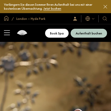
Verlängern Sie diesen Sommer Ihren Aufenthalt bei uns mit einer
kostenlosen Übernachtung.
Jetzt buchen
In der Welt zu Hause
London – Hyde Park
Sprachen
Anmelden/Jetzt
Unser
beitreten
Hotel
und
Book Spa
Aufenthalt buchen
Resor