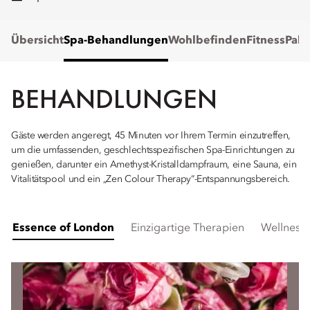
Übersicht
Spa-Behandlungen
Wohlbefinden
Fitness
Pake
BEHANDLUNGEN
Gäste werden angeregt, 45 Minuten vor Ihrem Termin einzutreffen,
um die umfassenden, geschlechtsspezifischen Spa-Einrichtungen zu
genießen, darunter ein Amethyst-Kristalldampfraum, eine Sauna, ein
Vitalitätspool und ein „Zen Colour Therapy“-Entspannungsbereich.
Essence of London
Einzigartige Therapien
Wellness-