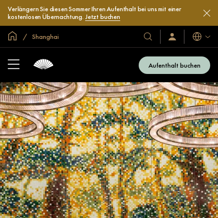
Verlängern Sie diesen Sommer Ihren Aufenthalt bei uns mit einer
kostenlosen Übernachtung.
Jetzt buchen
In der Welt zu Hause
Shanghai
Sprache
Unsere
Anmelden/Jetzt
beitreten
Hotels
und
Aufenthalt buchen
Resorts