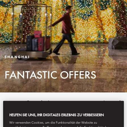
SHANGHAI
FANTASTIC OFFERS
Enjoy flexibility in your travel and
treat yourself with one of our
HELFEN SIE UNS, IHR DIGITALES ERLEBNIS ZU VERBESSERN
enticing packages below at
Wir verwenden Cookies, um die Funktionalität der Website zu