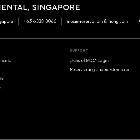
ENTAL, SINGAPORE
ngapore
+65 6338 0066
mosin-reservations@mohg.com
SUPPORT
heine
„Fans of M.O.“-Login
Reservierung ändern/stornieren
tie
m