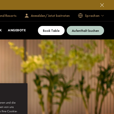
und Resorts
Anmelden/Jetzt beitreten
Sprachen
Book Table
Aufenthalt buchen
K
ANGEBOTE
ieren und die
nen von uns
e Ihre Cookie-