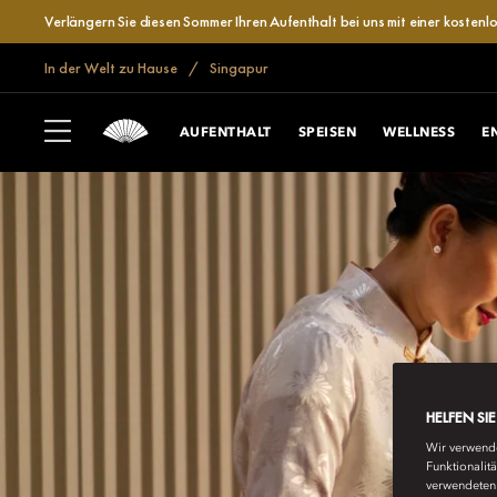
Verlängern Sie diesen Sommer Ihren Aufenthalt bei uns mit einer kosten
In der Welt zu Hause
Singapur
AUFENTHALT
SPEISEN
WELLNESS
E
HELFEN SI
Wir verwende
Funktionalit
verwendeten 