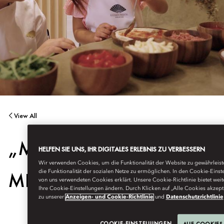
View All
„MO JUNIOR CHEF“-
HELFEN SIE UNS, IHR DIGITALES ERLEBNIS ZU VERBESSERN
Wir verwenden Cookies, um die Funktionalität der Website zu gewährleisten
MEISTERKURS
die Funktionalität der sozialen Netze zu ermöglichen. In den Cookie-Eins
von uns verwendeten Cookies erklärt. Unsere Cookie-Richtlinie bietet weite
Ihre Cookie-Einstellungen ändern. Durch Klicken auf „Alle Cookies akzepti
zu unserer
Anzeigen- und Cookie-Richtlinie
und
Datenschutzrichtlinie
COOKIE-EINSTELLUNGEN