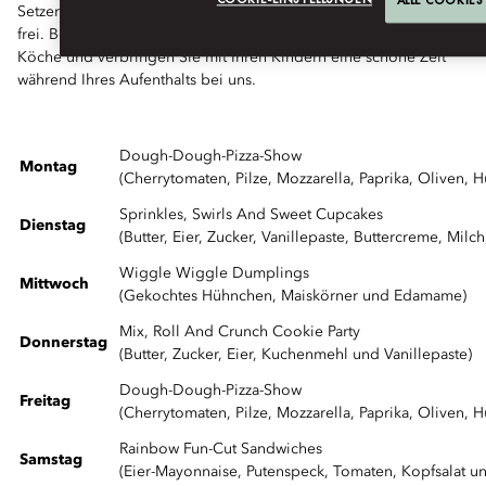
ALLE COOKIES
Setzen Sie das Potenzial Ihrer Kleinen beim Kochen und Backen
frei. Besuchen Sie unsere spannenden Kochkurse für Junior-
Köche und verbringen Sie mit Ihren Kindern eine schöne Zeit
während Ihres Aufenthalts bei uns.
Dough-Dough-Pizza-Show
Montag
(Cherrytomaten, Pilze, Mozzarella, Paprika, Oliven,
Sprinkles, Swirls And Sweet Cupcakes
Dienstag
(Butter, Eier, Zucker, Vanillepaste, Buttercreme, Mi
Wiggle Wiggle Dumplings
Mittwoch
(Gekochtes Hühnchen, Maiskörner und Edamame)
Mix, Roll And Crunch Cookie Party
Donnerstag
(Butter, Zucker, Eier, Kuchenmehl und Vanillepaste)
Dough-Dough-Pizza-Show
Freitag
(Cherrytomaten, Pilze, Mozzarella, Paprika, Oliven,
Rainbow Fun-Cut Sandwiches
Samstag
(Eier-Mayonnaise, Putenspeck, Tomaten, Kopfsalat u