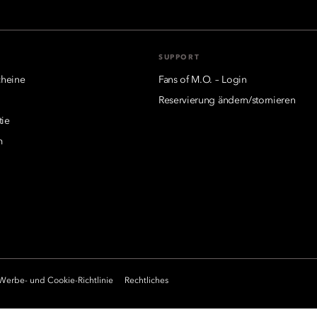
SUPPORT
heine
Fans of M.O. – Login
Reservierung ändern/stornieren
tie
m
Werbe- und Cookie-Richtlinie
Rechtliches