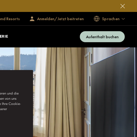
und Resorts
Anmelden/Jetzt beitreten
Sprachen
Aufenthalt buchen
ERIE
ieren und die
nen von uns
e Ihre Cookie-
serer