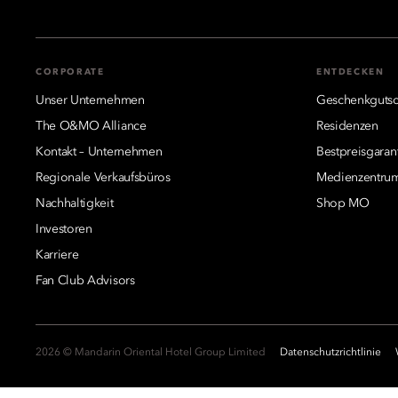
CORPORATE
ENTDECKEN
Unser Unternehmen
Geschenkgutsc
The O&MO Alliance
Residenzen
Kontakt – Unternehmen
Bestpreisgaran
Regionale Verkaufsbüros
Medienzentru
Nachhaltigkeit
Shop MO
Investoren
Karriere
Fan Club Advisors
2026 © Mandarin Oriental Hotel Group Limited
Datenschutzrichtlinie