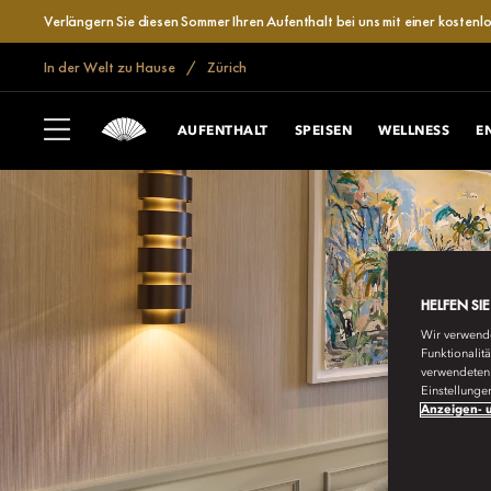
Verlängern Sie diesen Sommer Ihren Aufenthalt bei uns mit einer kosten
In der Welt zu Hause
Zürich
AUFENTHALT
SPEISEN
WELLNESS
E
HELFEN SI
Wir verwende
Funktionalit
verwendeten 
Einstellunge
Anzeigen- u