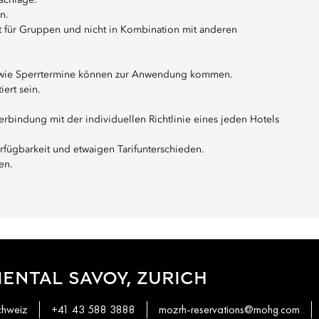
schläge.
n.
cht für Gruppen und nicht in Kombination mit anderen
owie Sperrtermine können zur Anwendung kommen.
ert sein.
rbindung mit der individuellen Richtlinie eines jeden Hotels
fügbarkeit und etwaigen Tarifunterschieden.
en.
ENTAL SAVOY, ZURICH
chweiz
+41 43 588 3888
mozrh-reservations@mohg.com