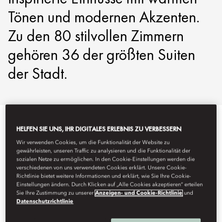
Tönen und modernen Akzenten.
Zu den 80 stilvollen Zimmern
gehören 36 der größten Suiten
der Stadt.
HELFEN SIE UNS, IHR DIGITALES ERLEBNIS ZU VERBESSERN
Alle anzeigen
Zimmer
Suiten
Signature-Suiten
Zim
Wir verwenden Cookies, um die Funktionalität der Website zu
gewährleisten, unseren Traffic zu analysieren und die Funktionalität der
sozialen Netze zu ermöglichen. In den Cookie-Einstellungen werden die
verschiedenen von uns verwendeten Cookies erklärt. Unsere Cookie-
Richtlinie bietet weitere Informationen und erklärt, wie Sie Ihre Cookie-
Einstellungen ändern. Durch Klicken auf „Alle Cookies akzeptieren“ erteilen
Sie Ihre Zustimmung zu unserer
Anzeigen- und Cookie-Richtlinie
und
Datenschutzrichtlinie